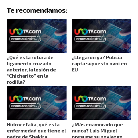
Te recomendamos:
¿Qué es la rotura de
¿Llegaron ya? Policía
ligamento cruzado
capta supuesto ovni en
anterior, la lesión de
EU
“Chicharito” en la
rodilla?
Hidrocefalia, qué es la
¿Más enamorado que
enfermedad que tiene el
nunca? Luis Miguel
padre de Shakira
presume su noviazgo