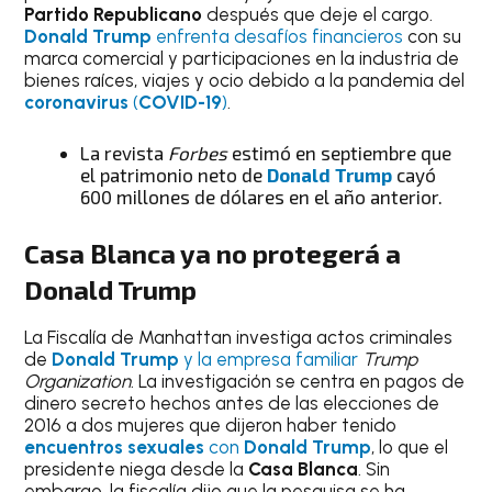
Partido Republicano
después que deje el cargo.
Donald Trump
enfrenta desafíos financieros
con su
marca comercial y participaciones en la industria de
bienes raíces, viajes y ocio debido a la pandemia del
coronavirus
(
COVID-19
)
.
La revista
Forbes
estimó en septiembre que
el patrimonio neto de
Donald Trump
cayó
600 millones de dólares en el año anterior.
Casa Blanca
ya no protegerá a
Donald Trump
La Fiscalía de Manhattan investiga actos criminales
de
Donald Trump
y la empresa familiar
Trump
Organization
. La investigación se centra en pagos de
dinero secreto hechos antes de las elecciones de
2016 a dos mujeres que dijeron haber tenido
encuentros sexuales
con
Donald Trump
, lo que el
presidente niega desde la
Casa Blanca
. Sin
embargo, la fiscalía dijo que la pesquisa se ha