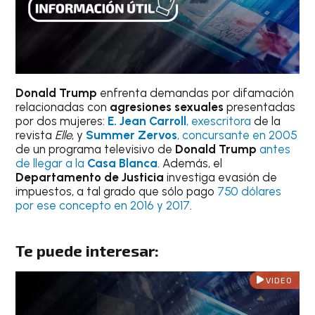
Donald Trump
enfrenta demandas por difamación
relacionadas con
agresiones sexuales
presentadas
por dos mujeres:
E. Jean Carroll
, exescritora
de la
revista
Elle
, y
Summer Zervos
, concursante en 2005
de un programa televisivo de
Donald Trump
antes
de llegar a la
Casa Blanca
. Además, el
Departamento de Justicia
investiga evasión de
impuestos, a tal grado que sólo pago
750 dólares
por ese concepto en 2016 y 2017
.
Te puede interesar:
VIDEO