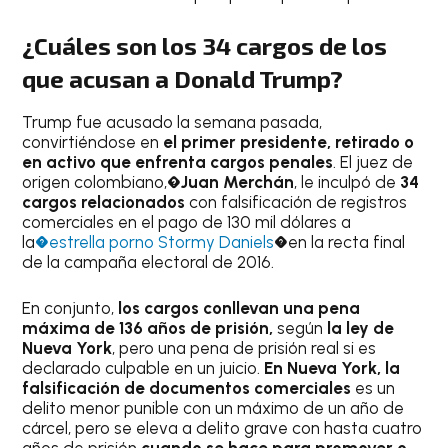
¿Cuáles son
los 34 cargos de los
que acusan a Donald Trump?
Trump fue acusado la semana pasada,
convirtiéndose en
el primer presidente, retirado o
en activo que enfrenta cargos penales
. El juez de
origen colombiano,
�Juan Merchán
, le inculpó de
34
cargos relacionados
con falsificación de registros
comerciales en el pago de 130 mil dólares a
la
�estrella porno Stormy Daniels
�en la recta final
de la campaña electoral de 2016.
En conjunto,
los cargos conllevan una pena
máxima de 136 años de prisión,
según
la ley de
Nueva York
, pero una pena de prisión real si es
declarado culpable en un juicio.
En Nueva York, la
falsificación de documentos comerciales
es un
delito menor punible con un máximo de un año de
cárcel, pero se eleva a delito grave con hasta cuatro
años de prisión
cuando se hace para promover o