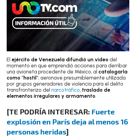
El
ejército de Venezuela difundió un video
del
momento en que emprendió acciones para derribar
una avioneta procedente de México, al
catalogarla
como "hostil"
; aeronave presumiblemente utilizada
por grupos generadores de violencia para el delito
transfronterizo del
narcotráfico
,
traslado de
elementos irregulares y armamento
.
[TE PODRÍA INTERESAR:
Fuerte
explosión en París deja al menos 16
personas heridas
]