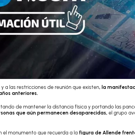
y a las restricciones de reunión que existen
, la manifesta
ños anteriores.
atando de mantener la distancia física y portando las panca
ersonas que aún permanecen desaparecidas,
el grupo av
en el monumento que recuerda a la
figura de Allende frent