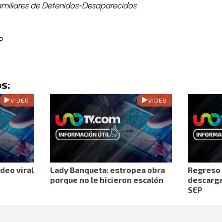
miliares de Detenidos-Desaparecidos.
P
s:
VIDEO
VIDEO
deo viral
Lady Banqueta: estropea obra
Regreso 
porque no le hicieron escalón
descargar
SEP