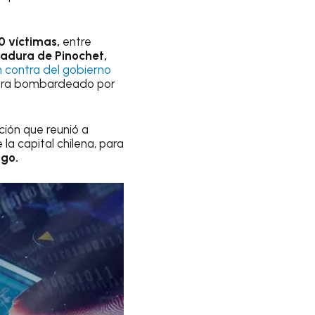
00 víctimas,
entre
ctadura de Pinochet,
n contra del gobierno
as era bombardeado por
ción que reunió a
la capital chilena, para
ago.