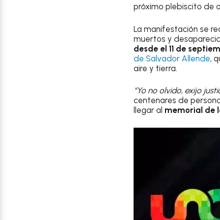
próximo plebiscito de 
La manifestación se re
muertos y desapareci
desde el 11 de septie
de Salvador Allende
, 
aire y tierra.
“Yo no olvido, exijo justic
centenares de personas 
llegar al
memorial de l