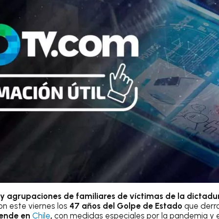
 y agrupaciones de familiares de víctimas de la dictad
 este viernes los
47 años del Golpe de Estado
que derro
lende en
Chile
,
con medidas especiales por la pandemia y 