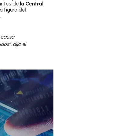
antes de l
a Central
a figura del
.
a causa
os”, dijo el