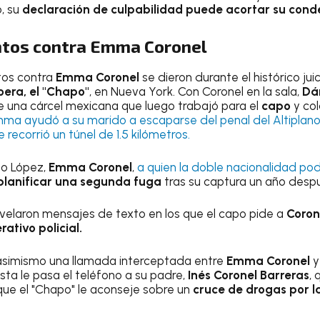
, su
declaración de culpabilidad puede acortar su cond
ntos contra Emma Coronel
tos contra
Emma Coronel
se dieron durante el histórico juic
era, el "Chapo"
, en Nueva York. Con Coronel en la sala,
Dá
de una cárcel mexicana que luego trabajó para el
capo
y col
ma ayudó a su marido a escaparse del penal del Altiplano
recorrió un túnel de 1.5 kilómetros.
o López,
Emma Coronel
,
a quien la doble nacionalidad pod
planificar una segunda fuga
tras su captura un año desp
evelaron mensajes de texto en los que el capo pide a
Coron
ativo policial.
 asimismo una llamada interceptada entre
Emma Coronel
y
ésta le pasa el teléfono a su padre,
Inés Coronel Barreras
,
 que el "Chapo" le aconseje sobre un
cruce de drogas por l