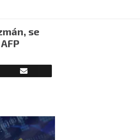
zmán, se
a AFP