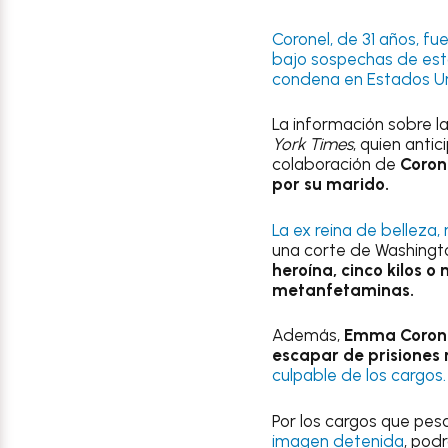
Coronel, de 31 años, f
bajo sospechas de esta
condena en Estados Un
La información sobre l
York Times
, quien anti
colaboración de
Coron
por su marido.
La ex reina de belleza
una corte de Washingt
heroína, cinco kilos o
metanfetaminas.
Además,
Emma Coron
escapar de prisiones
culpable de los cargos.
Por los cargos que pes
imagen detenida
, pod