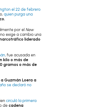
ington el 22 de febrero
o,
quien purga una
co.
almente por el
New
e no exige a cambio una
 narcotráfico liderado
mán
, fue acusada en
n kilo o más de
00 gramos o más de
 a Guzmán Loera a
 año se declaró no
uien
circuló la primera
o de
cadena