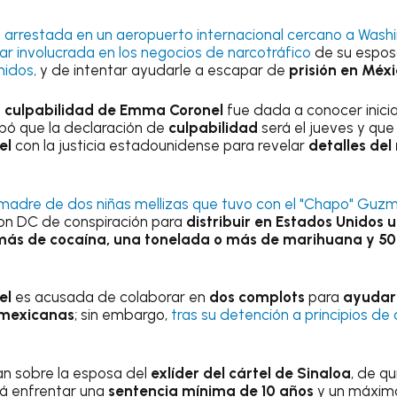
ue arrestada en un aeropuerto internacional cercano a Wash
r involucrada en los negocios de narcotráfico
de su espos
idos,
y de intentar ayudarle a escapar de
prisión en Méxi
a
culpabilidad de Emma Coronel
fue dada a conocer inici
cipó que la declaración de
culpabilidad
será el jueves y qu
el
con la justicia estadounidense para revelar
detalles del
, madre de dos niñas mellizas que tuvo con el "Chapo" Guz
on DC de conspiración para
distribuir en Estados Unidos
u
 más de cocaína,
una tonelada o más de marihuana y 5
el
es acusada de colaborar en
dos complots
para
ayudar
 mexicanas
; sin embargo,
tras su detención a principios de
an sobre la esposa del
exlíder del cártel de Sinaloa
, de q
rá enfrentar una
sentencia mínima de 10 años
y un máxim