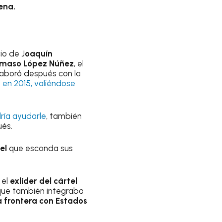
ena.
io de J
oaquín
maso López Núñez
, el
aboró después con la
 en 2015, valiéndose
ría ayudarle
, también
ués.
el
que esconda sus
 el
exlíder del cártel
 que también integraba
a frontera con Estados