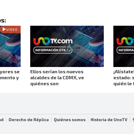
s:
VIDEO
yores se
Ellos serían los nuevos
¡Alístat
umento y
alcaldes de la CDMX, ve
estado: 
quiénes son
quién le 
ad
Derecho de Réplica
Quiénes somos
Historia de UnoTV