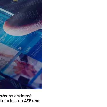
zmán
, se declarará
 el martes a la
AFP una