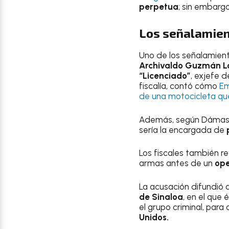
perpetua
; sin embargo
Los señalamie
Uno de los señalamien
Archivaldo Guzmán Lo
“Licenciado”
, exjefe 
fiscalía, contó cómo
Em
de una motocicleta que 
Además, según Dámas
sería la encargada de
Los fiscales también r
armas antes de un
oper
La acusación difundió
de Sinaloa
, en el que 
el grupo criminal, para
Unidos.