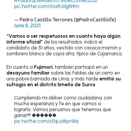
#PalabraDeMaestro
#Elecciones2021
pic.twitter.com/XoxRJdgN4m
— Pedro Castillo Terrones (@PedroCastilloTe)
June 6, 2021
“Vamos a ser respetuosos en cuanto haya algún
informe oficial”
de los resultados, indicó el
candidato de 51 años, vestido con casaca marrón y
sombrero blanco de copa alta, típico de Cajamarca.
En cuanto a
Fujimori
, también participó en un
desayuno familiar
sobre las faldas de un cerro en
una pobre barriada de Lima, y más tarde
emitió su
sufragio en el distrito limeño de Surco
.
Cumpliendo mi deber como ciudadana, con
mucha esperanza y fe en que vamos a
lograrlo. Vamos peruanos que tenemos que
ganar!!!! ������
pic.twitter.com/cFqLxWpnWq