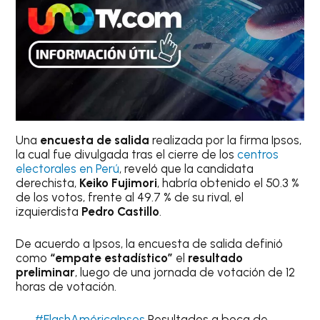
Una
encuesta de salida
realizada por la firma Ipsos,
la cual fue divulgada tras el cierre de los
centros
electorales en Perú
, reveló que la candidata
derechista,
Keiko Fujimori
, habría obtenido el 50.3 %
de los votos, frente al 49.7 % de su rival, el
izquierdista
Pedro Castillo
.
De acuerdo a Ipsos, la encuesta de salida definió
como
“empate estadístico”
el
resultado
preliminar
, luego de una jornada de votación de 12
horas de votación.
#FlashAméricaIpsos
Resultados a boca de