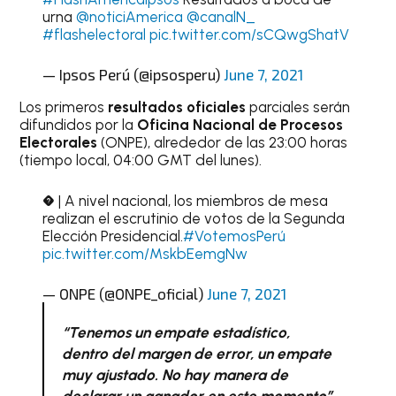
urna
@noticiAmerica
@canalN_
#flashelectoral
pic.twitter.com/sCQwgShatV
— Ipsos Perú (@ipsosperu)
June 7, 2021
Los primeros
resultados oficiales
parciales serán
difundidos por la
Oficina Nacional de Procesos
Electorales
(ONPE), alrededor de las 23:00 horas
(tiempo local, 04:00 GMT del lunes).
� | A nivel nacional, los miembros de mesa
realizan el escrutinio de votos de la Segunda
Elección Presidencial.
#VotemosPerú
pic.twitter.com/MskbEemgNw
— ONPE (@ONPE_oficial)
June 7, 2021
“Tenemos un empate estadístico,
dentro del margen de error, un empate
muy ajustado. No hay manera de