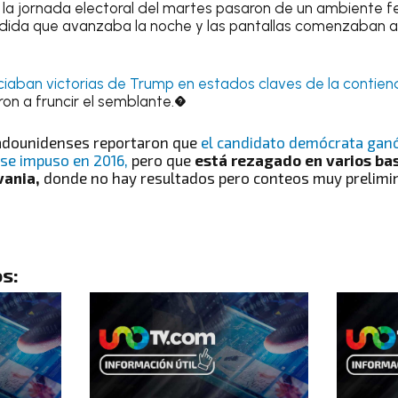
 la jornada electoral del martes pasaron de un ambiente fe
edida que avanzaba la noche y las pantallas comenzaban a
ciaban victorias de Trump en estados claves de la contie
n a fruncir el semblante.�
adounidenses reportaron que
el candidato demócrata ganó
 se impuso en 2016,
pero que
está rezagado en varios bas
vania,
donde no hay resultados pero conteos muy prelimin
s: