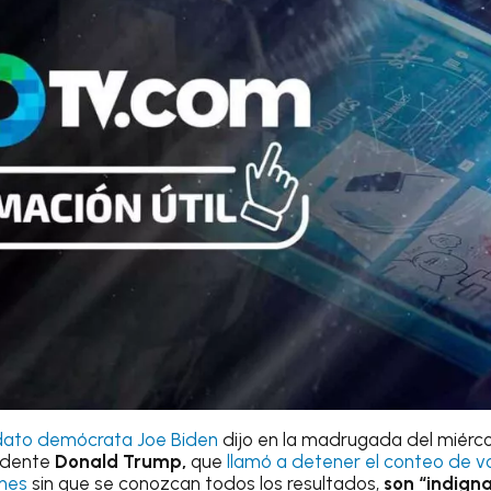
dato demócrata Joe Biden
dijo en la madrugada del miérco
sidente
Donald Trump,
que
llamó a detener el conteo de vo
ones
sin que se conozcan todos los resultados,
son “indigna