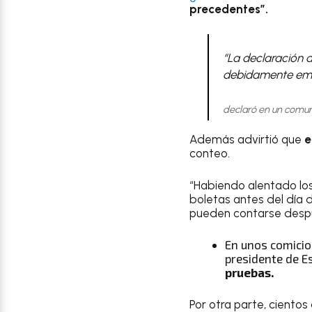
precedentes”.
“La declaración d
debidamente emiti
declaró en un comun
Además advirtió que
e
conteo.
“Habiendo alentado los
boletas antes del día 
pueden contarse despué
En unos comicios
presidente de E
pruebas.
Por otra parte, ciento