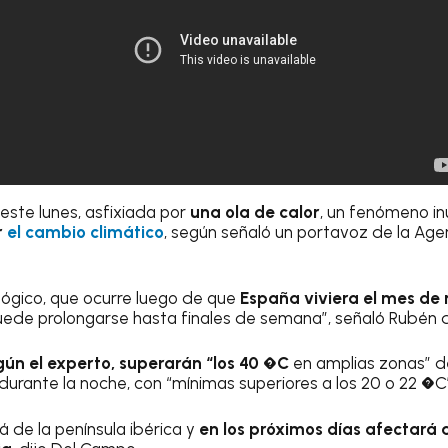
ste lunes, asfixiada por
una ola de calor
, un fenómeno in
r
el cambio climático
, según señaló un portavoz de la Age
ógico, que ocurre luego de que
España viviera el mes de
puede prolongarse hasta finales de semana”, señaló Rubén
ún el experto, superarán “los 40 �C
en amplias zonas” de
rante la noche, con “mínimas superiores a los 20 o 22 �C
lá de la península ibérica y
en los próximos días afectará 