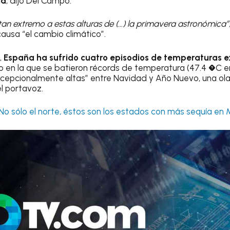
ia
, dijo Del Campo.
tan extremo a estas alturas de (…) la primavera astronómica”
ausa “el cambio climático”.
,
España ha sufrido cuatro episodios de temperaturas 
 en la que se batieron récords de temperatura (47.4 �C en
xcepcionalmente altas” entre Navidad y Año Nuevo, una ol
el portavoz.
No sólo el norte, éstos son los estados con más sequía en 