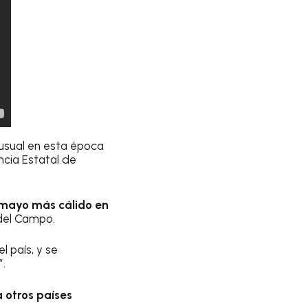
usual en esta época
ncia Estatal de
 mayo más cálido en
 del Campo.
l país, y se
”.
a otros países