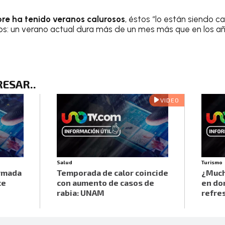
re ha tenido veranos calurosos
, éstos “lo están siendo
s: un verano actual dura más de un mes más que en los año
RESAR.
.
VIDEO
Salud
Turismo
armada
Temporada de calor coincide
¿Much
ce
con aumento de casos de
en do
rabia: UNAM
refre