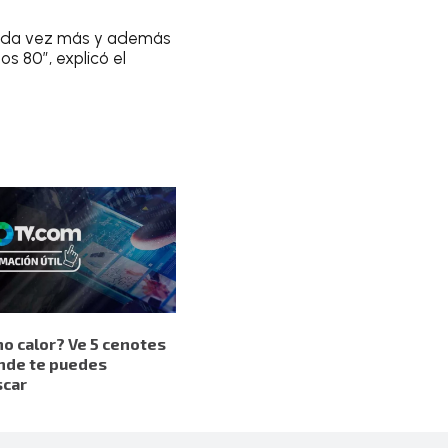
 cada vez más y además
s 80”, explicó el
o calor? Ve 5 cenotes
nde te puedes
scar