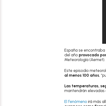
España se encontraba e
del año
provocado po
Meteorología (Aemet).
Este episodio meteorol
al menos 100 años
, “
Las temperaturas, seg
mantendrán elevadas du
El fenómeno
irá más al