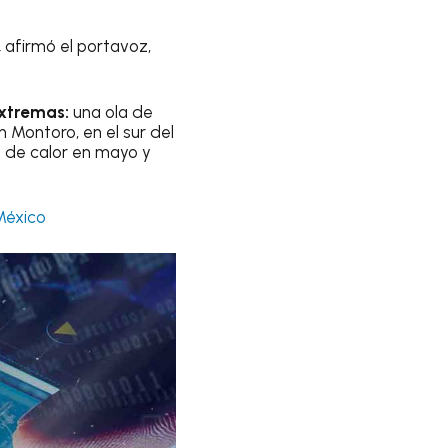
,
afirmó el portavoz,
extremas:
una ola de
 Montoro, en el sur del
a de calor en mayo y
México