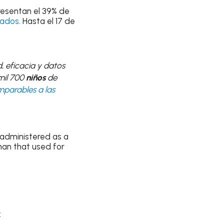
resentan el 39% de
zados
. Hasta el 17 de
, eficacia y datos
 mil 700
niños
de
parables a las
 administered as a
han that used for
: