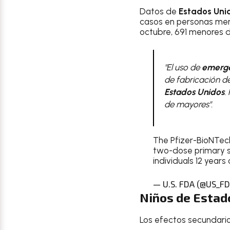
Datos de
Estados Uni
casos en personas men
octubre, 691 menores d
"El uso de
emerg
de fabricación de
Estados Unidos
.
de mayores"
.
The Pfizer-BioNTech
two-dose primary se
individuals 12 years
— U.S. FDA (@US_F
Niños
de
Estad
Los efectos secundarios