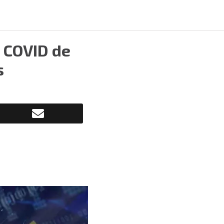
a COVID de
s