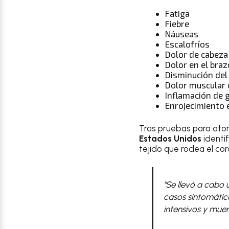
Fatiga
Fiebre
Náuseas
Escalofríos
Dolor de cabeza
Dolor en el braz
Disminución del
Dolor muscular o
Inflamación de g
Enrojecimiento 
Tras pruebas para oto
Estados Unidos
identi
tejido que rodea el cor
"Se llevó a cabo 
casos sintomátic
intensivos y mue