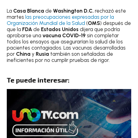
La
Casa Blanca
de
Washington D.C.
rechazó este
martes
las preocupaciones expresadas por la
Organización Mundial de la Salud
(
OMS
) después de
que la
FDA
de
Estados Unidos
dijera que podría
aprobarse una
vacuna COVID-19
sin completar
todos los ensayos que asegurarían la salud de los
pacientes contagiados. Las vacunas desarrolladas
por
China
y
Rusia
también son señaladas de
ineficientes por no cumplir pruebas de rigor.
Te puede interesar: