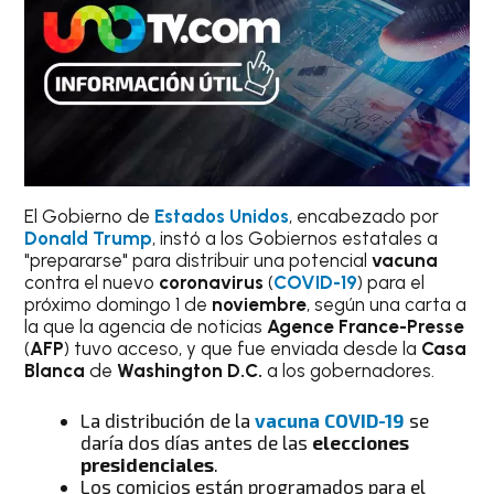
El Gobierno de
Estados Unidos
, encabezado por
Donald Trump
, instó a los Gobiernos estatales a
"prepararse" para distribuir una potencial
vacuna
contra el nuevo
coronavirus
(
COVID-19
) para el
próximo domingo 1 de
noviembre
, según una carta a
la que la agencia de noticias
Agence France-Presse
(
AFP
) tuvo acceso, y que fue enviada desde la
Casa
Blanca
de
Washington D.C.
a los gobernadores.
La distribución de la
vacuna COVID-19
se
daría dos días antes de las
elecciones
presidenciales
.
Los comicios están programados para el