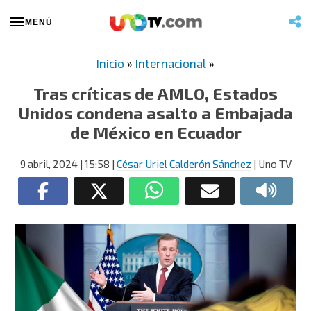
MENÚ
Inicio
»
Internacional
»
Tras críticas de AMLO, Estados
Unidos condena asalto a Embajada
de México en Ecuador
9 abril, 2024
| 15:58
|
César Uriel Calderón Sánchez
| Uno TV