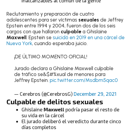
inalcanzables al común de la gente
Reclutamiento y preparación de cuatro
adolescentes para ser víctimas
sexuales
de Jeffrey
Epstein entre 1994 y 2004, fueron dos de los seis
cargos con que hallaron
culpable
a Ghislaine
Maxwell
. Epstein se
suicidó en 2019 en una cárcel de
Nueva York
, cuando esperaba juicio.
¡DE ÚLTIMO MOMENTO OFICIAL!
Jurado declara a Ghislaine Maxwell culpable
de tráfico se&$#%xual de menores para
Jeffrey Epstein.
pic.twitter.com/Msdbm5qac0
— Cerebros (@CerebrosG)
December 29, 2021
Culpable
de delitos
sexuales
Ghislaine
Maxwell
podría pasar el resto de
su vida en la cárcel
El jurado deliberó el veredicto durante cinco
días completos