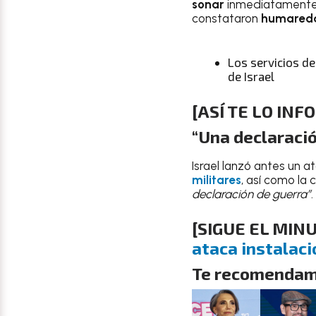
sonar
inmediatamente,
constataron
humareda
Los servicios de
de Israel
[ASÍ TE LO IN
“Una declaració
Israel lanzó antes un a
militares
, así como la 
declaración de guerra”
.
[SIGUE EL MIN
ataca instalaci
Te recomendam