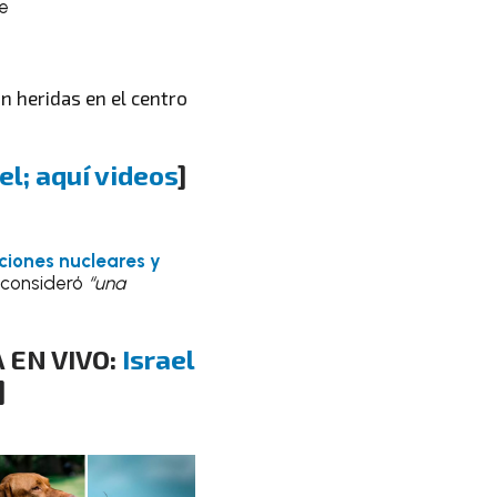
e
n heridas en el centro
el; aquí videos
]
iones nucleares y
a consideró
“una
 EN VIVO:
Israel
]