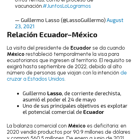
vacunación.
#JuntosLoLogramos
— Guillermo Lasso (@LassoGuillermo)
August
23, 2021
Relación
Ecuador
–
México
La visita del presidente de
Ecuador
se da cuando
México
restableció temporalmente la visa para
ecuatorianos que ingresen al territorio. El requisito se
exigirá hasta septiembre de 2022, debido al alto
número de personas que viajan con la intención
de
cruzar a Estados Unidos
.
Guillermo
Lasso
, de corriente derechista,
asumió el poder el 24 de mayo
Uno de sus principales objetivos es explotar
el potencial comercial de
Ecuador
La balanza comercial con
México
es deficitaria: en
2020 vendió productos por 90.9 millones de dólares
y compró 560.5 millones. De enero a junio de 2021,