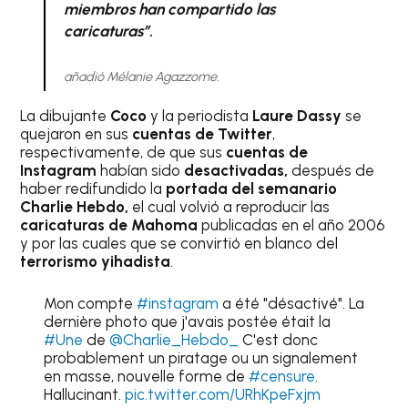
miembros han compartido las
caricaturas”.
añadió Mélanie Agazzome.
La dibujante
Coco
y la periodista
Laure Dassy
se
quejaron en sus
cuentas de Twitter
,
respectivamente, de que sus
cuentas de
Instagram
habían sido
desactivadas,
después de
haber redifundido la
portada del semanario
Charlie Hebdo,
el cual volvió a reproducir las
caricaturas de Mahoma
publicadas en el año 2006
y por las cuales que se convirtió en blanco del
terrorismo yihadista
.
Mon compte
#instagram
a été "désactivé". La
dernière photo que j'avais postée était la
#Une
de
@Charlie_Hebdo_
C'est donc
probablement un piratage ou un signalement
en masse, nouvelle forme de
#censure
.
Hallucinant.
pic.twitter.com/URhKpeFxjm