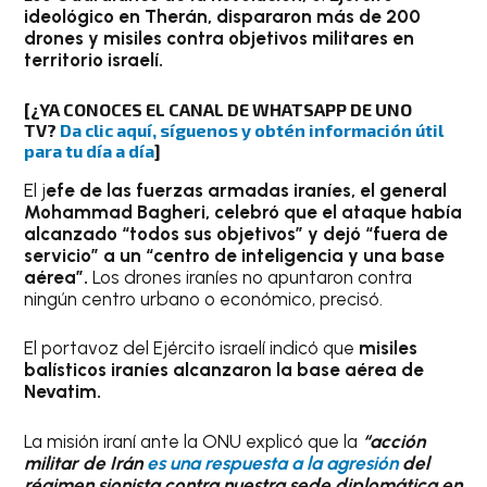
ideológico en Therán, dispararon más de 200
drones y misiles contra objetivos militares en
territorio israelí.
[¿YA CONOCES EL CANAL DE WHATSAPP DE UNO
TV?
Da clic aquí, síguenos y obtén información útil
para tu día a día
]
El j
efe de las fuerzas armadas iraníes, el general
Mohammad Bagheri, celebró que el ataque había
alcanzado “todos sus objetivos” y dejó “fuera de
servicio” a un “centro de inteligencia y una base
aérea”.
Los drones iraníes no apuntaron contra
ningún centro urbano o económico, precisó.
El portavoz del Ejército israelí indicó que
misiles
balísticos iraníes alcanzaron la base aérea de
Nevatim.
La misión iraní ante la ONU explicó que la
“acción
militar de Irán
es una respuesta a la agresión
del
régimen sionista contra nuestra sede diplomática en