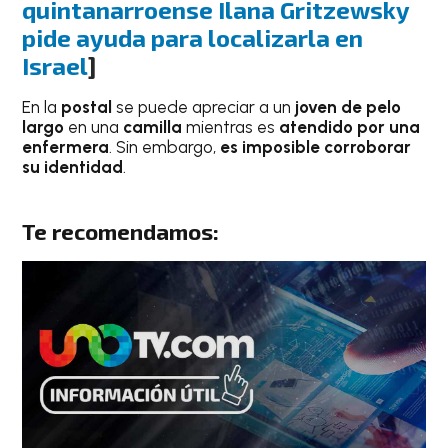
quintanarroense Ilana Gritzewsky
pide ayuda para localizarla en
Israel
]
En la
postal
se puede apreciar a un
joven de pelo
largo
en una
camilla
mientras es
atendido por una
enfermera
. Sin embargo,
es imposible corroborar
su identidad
.
Te recomendamos: