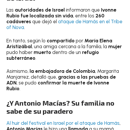
Las
autoridades de Israel
informaron que
Ivonne
Rubio
fue localizada sin vida
, entre los
260
cadáveres
que dejó el
ataque de Hamás en el Tribe
of Nova
.
En tanto, según lo
compartido
por
María Elena
Aristizábal
, una amiga cercana a la familia, la
mujer
pudo haber
muerto
dentro de un
refugio
subterráneo
.
Asimismo,
la embajadora de Colombia
, Margarita
Manjarrez, detalló que,
gracias a las pruebas de
ADN
, se pudo
confirmar la muerte de
Ivonne
Rubio
.
¿Y Antonio Macías? Su familia no
sabe de su paradero
Al huir del festival en Israel por el ataque de Hamás
,
Antonio Macías
le hizo una
llamada
a su mamá,