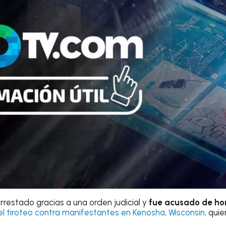
rrestado gracias a una orden judicial y
fue acusado de hom
el tiroteo contra manifestantes en Kenosha, Wisconsin,
quie