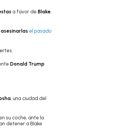
estas
a favor de
Blake
,
 asesinarlas
el pasado
ertes.
dente
Donald Trump
nosha
, una ciudad del
en su coche, ante la
aban detener a Blake