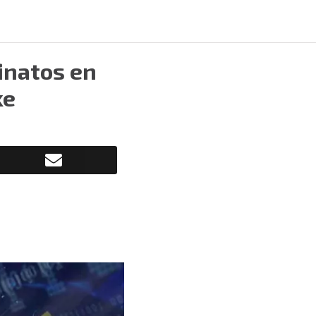
inatos en
ke