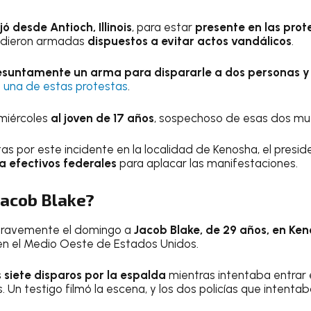
jó desde Antioch, Illinois
, para estar
presente en las prot
cudieron armadas
dispuestos a evitar actos vandálicos
.
resuntamente un arma para dispararle a dos personas y
 una de estas protestas
.
 miércoles
al joven de 17 años
, sospechoso de esas dos mu
as por este incidente en la localidad de Kenosha, el presi
a efectivos federales
para aplacar las manifestaciones.
Jacob Blake?
ó gravemente el domingo a
Jacob Blake, de 29 años, en Ke
 en el Medio Oeste de Estados Unidos.
 siete disparos por la espalda
mientras intentaba entrar 
s. Un testigo filmó la escena, y los dos policías que intent