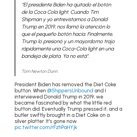
“El presidente Biden ha quitado el botón
de la Coca Cola light. Cuando Tim
Shipman y yo entrevistamos a Donald
Trump en 2019, nos llamó la atención lo
que el pequeño botón hacía. Finalmente,
Trump lo presionó y un mayordomo trajo
rápidamente una Coca-Cola light en una
bandeja de plata. Ya no está”.
Tom Newton Dunn.
President Biden has removed the Diet Coke
button. When
@ShippersUnbound
and I
interviewed Donald Trump in 2019, we
became fascinated by what the little red
button did. Eventually Trump pressed it, and a
butler swiftly brought in a Diet Coke on a
silver platter. It's gone now.
pic.twitter.com/rFzhPaHYjk