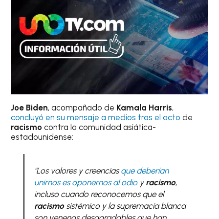
Joe Biden
, acompañado de
Kamala Harris
,
concluyó en su mensaje a medios tras el acto
de
racismo
contra la comunidad asiática-
estadounidense:
"Los valores y creencias
que deberían
unirnos es oponernos al odio
y
racismo
,
incluso cuando reconocemos que el
racismo
sistémico y la supremacía blanca
son venenos desagradables que han