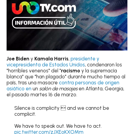
Joe Biden
y
Kamala Harris
,
presidente y
vicepresidenta de Estados Unidos
, condenaron los
"horribles venenos" del "
racismo
y la supremacía
blanca" que "han plagado" durante mucho tiempo al
país, tras una masacre
contra personas de origen
asiático en
un
salón de masajes
en Atlanta, Georgia,
el pasado martes 16 de marzo.
Silence is complicity  and we cannot be
complicit.
We have to speak out. We have to act.
pic.twitter.com/zJXEoKXOMm