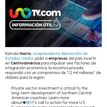
Kamala
Harris
,
vicepresidenta demócrata de
Estados Unidos
, pidió a
empresas
del país invertir
en
Centroamérica
para impulsar seis factores de
integración económica; la iniciativa privada
respondió con un compromiso de “1.2 mil millones” de
dólares para la región.
Private sector investment is critical to the
long-term development of northern Central
American countries. Learn more
about�
@VP
's call to action for more U.S.