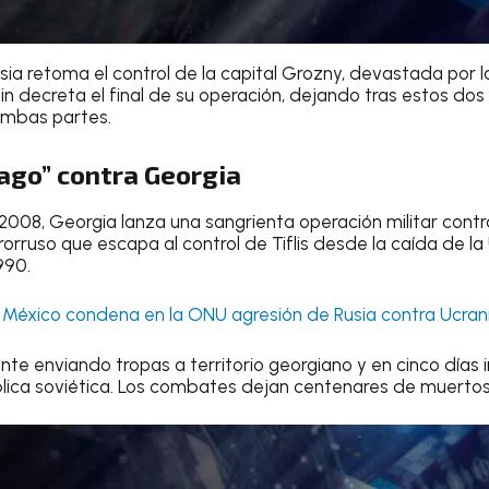
ia retoma el control de la capital Grozny, devastada por la a
lin decreta el final de su operación, dejando tras estos do
mbas partes.
ago” contra Georgia
 2008, Georgia lanza una sangrienta operación militar cont
prorruso que escapa al control de Tiflis desde la caída de l
990.
:
México condena en la ONU agresión de Rusia contra Ucran
te enviando tropas a territorio georgiano y en cinco días i
lica soviética. Los combates dejan centenares de muertos