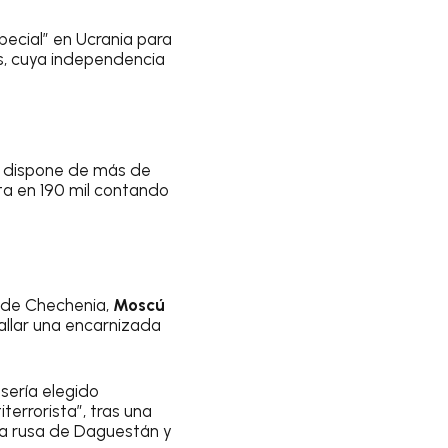
pecial” en Ucrania para
s, cuya independencia
ia dispone de más de
ta en 190 mil contando
o de Chechenia,
Moscú
hallar una encarnizada
 sería elegido
terrorista”, tras una
ca rusa de Daguestán y