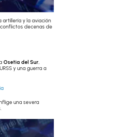
rtillería y la aviación
s conflictos decenas de
ra
Osetia del Sur
,
a URSS y una guerra a
ia
nflige una severa
.