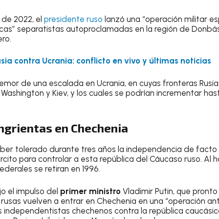
 de 2022, el
presidente ruso
lanzó una “operación militar es
icas” separatistas autoproclamadas en la región de Donbá
ero.
sia contra Ucrania: conflicto en vivo y últimas noticias
 temor de una escalada en Ucrania, en cuyas fronteras Rus
 Washington y Kiev, y los cuales se podrían incrementar has
ngrientas en Chechenia
haber tolerado durante tres años la independencia de fact
ército para controlar a esta república del Cáucaso ruso. Al 
federales se retiran en 1996.
jo el impulso del
primer ministro
Vladimir Putin, que pronto
 rusas vuelven a entrar en Chechenia en una “operación anti
s independentistas chechenos contra la república caucási