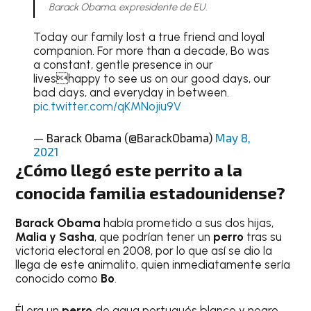
Barack Obama, expresidente de EU.
Today our family lost a true friend and loyal
companion. For more than a decade, Bo was
a constant, gentle presence in our
liveshappy to see us on our good days, our
bad days, and everyday in between.
pic.twitter.com/qKMNojiu9V
— Barack Obama (@BarackObama)
May 8,
2021
¿Cómo llegó este perrito a la
conocida familia estadounidense?
Barack Obama
había prometido a sus dos hijas,
Malia y Sasha
, que podrían tener un
perro
tras su
victoria electoral en 2008, por lo que así se dio la
llega de este animalito, quien inmediatamente sería
conocido como
Bo
.
Él era un
perro
de agua portugués blanco y negro,