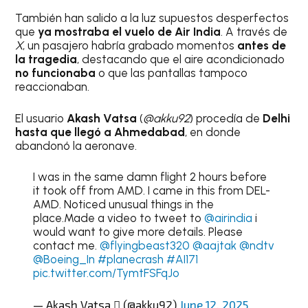
También han salido a la luz supuestos desperfectos
que
ya mostraba el vuelo de Air India
. A través de
X
, un pasajero habría grabado momentos
antes de
la tragedia
, destacando que el aire acondicionado
no funcionaba
o que las pantallas tampoco
reaccionaban.
El usuario
Akash Vatsa
(
@akku92
) procedía de
Delhi
hasta que llegó a Ahmedabad
, en donde
abandonó la aeronave.
I was in the same damn flight 2 hours before
it took off from AMD. I came in this from DEL-
AMD. Noticed unusual things in the
place.Made a video to tweet to
@airindia
i
would want to give more details. Please
contact me.
@flyingbeast320
@aajtak
@ndtv
@Boeing_In
#planecrash
#AI171
pic.twitter.com/TymtFSFqJo
— Akash Vatsa  (@akku92)
June 12, 2025