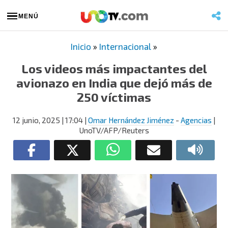
MENÚ
Inicio
»
Internacional
»
Los videos más impactantes del
avionazo en India que dejó más de
250 víctimas
12 junio, 2025
| 17:04
|
Omar Hernández Jiménez
-
Agencias
|
UnoTV/AFP/Reuters