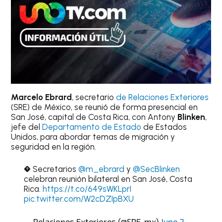
Marcelo Ebrard
, secretario
de Relaciones Exteriores
(SRE) de México, se reunió de forma presencial en
San José, capital de Costa Rica, con Antony
Blinken
,
jefe del
Departamento de Estado
de Estados
Unidos, para abordar temas de migración y
seguridad en la región.
� Secretarios
@m_ebrard
y
@SecBlinken
celebran reunión bilateral en San José, Costa
Rica.
https://t.co/649sWKLprI
pic.twitter.com/W2cDZIpBXU
— Relaciones Exteriores (@SRE_mx)
June 2,