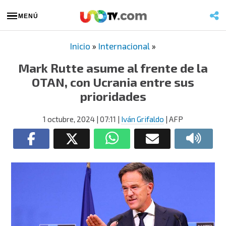
MENÚ
Inicio
»
Internacional
»
Mark Rutte asume al frente de la
OTAN, con Ucrania entre sus
prioridades
1 octubre, 2024
| 07:11
|
Iván Grifaldo
| AFP