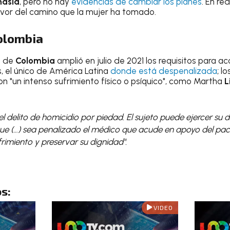
nasia
, pero no hay
evidencias de cambiar los planes
. En re
vor del camino que la mujer ha tomado.
olombia
l de
Colombia
amplió en julio de 2021 los requisitos para ac
, el único de América Latina
donde está despenalizada
; l
n "un intenso sufrimiento físico o psíquico", como Martha
L
 el delito de homicidio por piedad. El sujeto puede ejercer su 
ue (…) sea penalizado el médico que acude en apoyo del pac
frimiento y preservar su dignidad"
.
s:
VIDEO