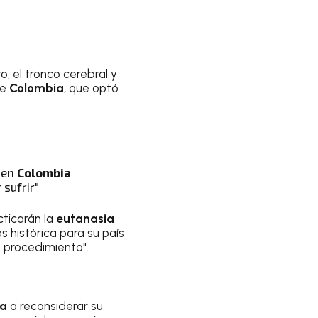
 el tronco cerebral y
de
Colombia
, que optó
 en
Colombia
 sufrir"
cticarán la
eutanasia
 es histórica para su país
l procedimiento".
ia
a reconsiderar su