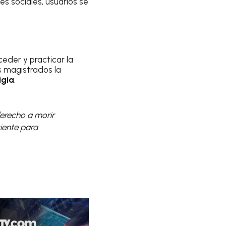
des sociales, usuarios se
ceder y practicar la
os magistrados la
igia
.
derecho a morir
iente para