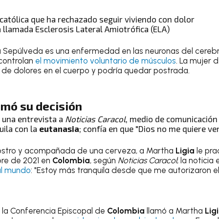
católica que ha rechazado seguir viviendo con dolor
a llamada Esclerosis Lateral Amiotrófica (ELA)
a
Sepúlveda es una enfermedad en las neuronas del cerebro,
 controlan
el movimiento voluntario de músculos
. La mujer 
e de dolores en el cuerpo y podría quedar postrada.
mó su decisión
ó una entrevista a
Noticias Caracol
, medio de comunicación
uila con la
eutanasia
; confía en que "Dios no me quiere ver
 rostro y acompañada de una cerveza, a Martha
Ligia
le pra
bre de 2021 en
Colombia
, según
Noticias Caracol
; la noticia
 al mundo
: "Estoy más tranquila desde que me autorizaron e
, la Conferencia Episcopal de
Colombia
llamó a Martha
Lig