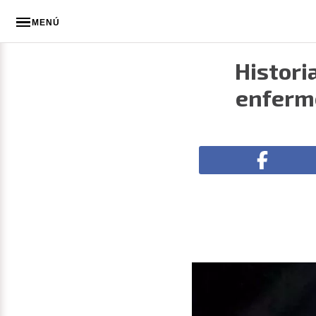
MENÚ
Histori
enferme