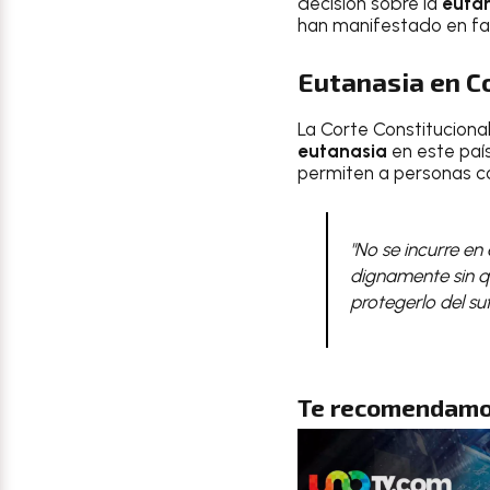
decisión sobre la
euta
han manifestado en fa
Eutanasia
en
C
La Corte Constituciona
eutanasia
en este país
permiten a personas co
"No se incurre en
dignamente sin q
protegerlo del su
Te recomendamo