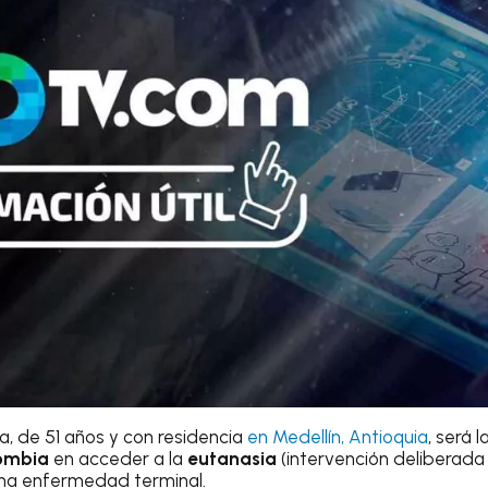
, de 51 años y con residencia
en Medellín, Antioquia
, será 
ombia
en acceder a la
eutanasia
(intervención deliberad
 una enfermedad terminal.