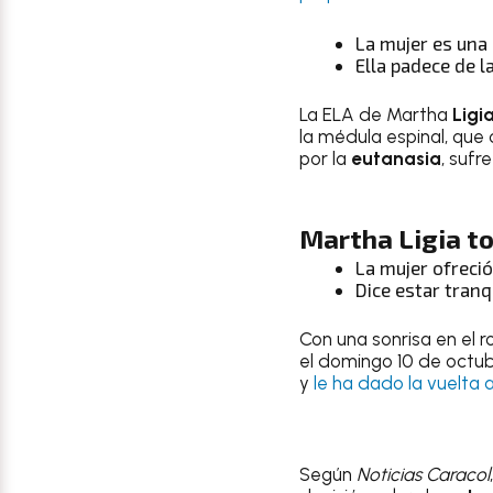
La mujer es una 
Ella padece de l
La ELA de Martha
Ligi
la médula espinal, que
por la
eutanasia
, sufr
Martha
Ligia
to
La mujer ofreci
Dice estar tranq
Con una sonrisa en el
el domingo 10 de octu
y
le ha dado la vuelta
Según
Noticias Caracol