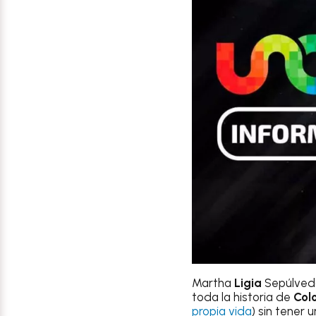
Martha
Ligia
Sepúlveda
toda la historia de
Col
propia vida
) sin tener