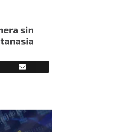
mera sin
utanasia