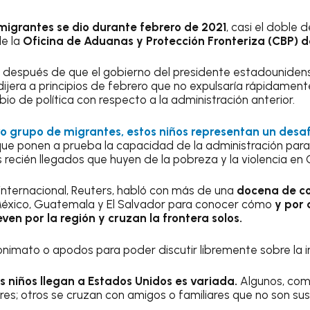
migrantes se dio durante febrero de 2021
, casi el doble 
de la
Oficina de Aduanas y Protección Fronteriza (CBP) d
 después de que el gobierno del presidente estadounidens
dijera a principios de febrero que no expulsaría rápidamen
 de política con respecto a la administración anterior.
 grupo de migrantes, estos niños representan un desafío 
 que ponen a prueba la capacidad de la administración para
 recién llegados que huyen de la pobreza y la violencia en
 internacional, Reuters, habló con más de una
docena de c
México, Guatemala y El Salvador para conocer cómo
y por 
 por la región y cruzan la frontera solos.
onimato o apodos para poder discutir libremente sobre la ind
os niños llegan a Estados Unidos es variada.
Algunos, como
res; otros se cruzan con amigos o familiares que no son sus