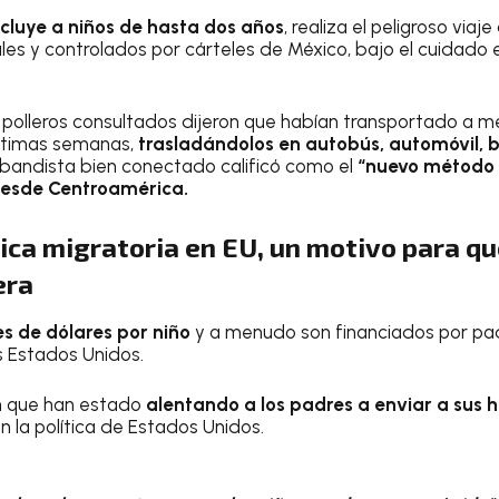
ncluye a niños de hasta dos años
, realiza el peligroso via
gales y controlados por cárteles de México, bajo el cuidado 
 polleros consultados dijeron que habían transportado a m
ltimas semanas,
trasladándolos en autobús, automóvil, b
abandista bien conectado calificó como el
“nuevo método 
 desde Centroamérica.
ica migratoria en EU, un motivo para q
era
s de dólares por niño
y a menudo son financiados por pad
s Estados Unidos.
on que han estado
alentando a los padres a enviar a sus h
 la política de Estados Unidos.