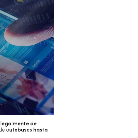
ilegalmente de
de a
utobuses hasta