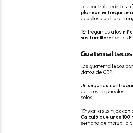
Los contrabandistas of
planean entregarse a 
aquellos que buscan ing
"Entregamos a los
niño
sus familiares
en los E
Guatemaltecos,
Los guatemaltecos con
datos de CBP.
Un
segundo contraba
polleros en pueblos pe
solos.
"Envían a sus hijos con
Calculó que unos 100
semana de marzo, lo qu