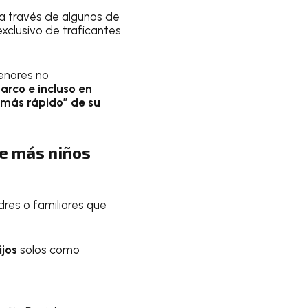
je a través de algunos de
exclusivo de traficantes
enores no
arco e incluso en
más rápido”
de su
ue más niños
res o familiares que
ijos
solos como