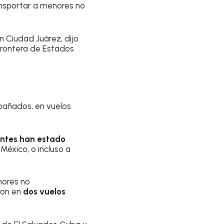
ransportar a menores no
n Ciudad Juárez, dijo
frontera de Estados
pañados, en vuelos
antes han estado
 México, o incluso a
nores no
ron en
dos vuelos