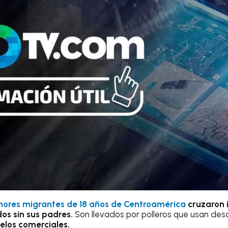
enores migrantes de 18 años de Centroamérica
cruzaron 
os sin sus padres.
Son llevados por polleros que usan des
elos comerciales.