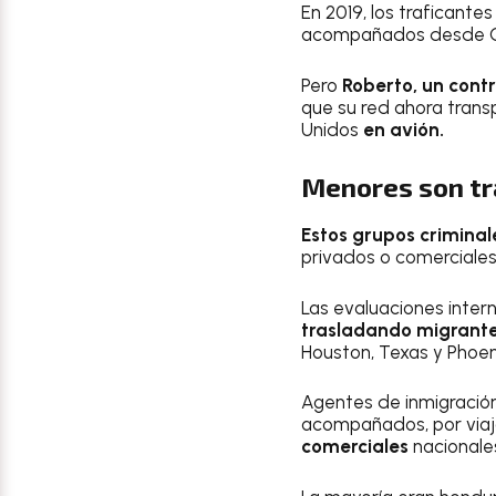
En 2019, los traficante
acompañados desde C
Pero
Roberto, un cont
que su red ahora tran
Unidos
en avión.
Menores son tr
Estos grupos criminal
privados o comerciale
Las evaluaciones inte
trasladando migrante
Houston, Texas y Phoeni
Agentes de inmigració
acompañados, por viaj
comerciales
nacionale