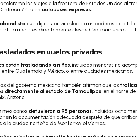
s aceleraron los viajes a la frontera de Estados Unidos al t
entroamérica en
autobuses expresos.
rabandista
que dijo estar vinculado a un poderoso cartel e
sporta a menores directamente desde Centroamérica a la 
asladados en vuelos privados
es están trasladando a niños
, incluidos menores no acom
s entre Guatemala y México, o entre ciudades mexicanas.
rnas del gobierno mexicano también afirman que los
trafic
s directamente al estado de Tamaulipas
, en el norte de
x, Arizona.
n mexicanos
detuvieron a 95 personas
, incluidos ocho me
ar sin la documentación adecuada después de que arriba
s a la ciudad norteña de Monterrey el viernes.