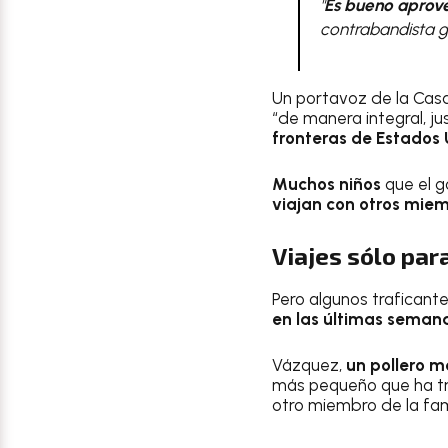
"
Es bueno aprove
contrabandista g
Un portavoz de la Casa
“de manera integral, j
fronteras de Estados 
Muchos niños
que el 
viajan con otros miem
Viajes sólo par
Pero algunos traficant
en las últimas seman
Vázquez,
un pollero 
más pequeño que ha tra
otro miembro de la fami