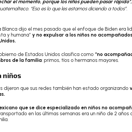
char el momento, porque los niños pueden pasar rápido"
uatemalteco. “Eso es lo que les estamos diciendo a todos”.
 Blanca dijo el mes pasado que el enfoque de Biden era lidi
usta y humana”
y no expulsar a los niños no acompañados
Unidos.
gobierno de Estados Unidos clasifica como
“no acompañado
bros de la familia
: primos, tíos o hermanos mayores.
a niños
es dijeron que sus redes también han estado organizando
v
as.
mexicano que se dice especializado en niños no acompa
nsportado en las últimas semanas era un niño de 2 años q
lia.