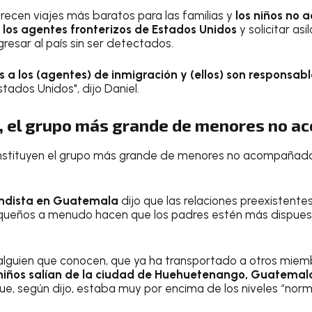
recen viajes más baratos para las familias y
los niños no
los agentes fronterizos de Estados Unidos
y solicitar as
resar al país sin ser detectados.
s a los (agentes) de inmigración y (ellos) son responsab
stados Unidos", dijo Daniel.
 el grupo más grande de menores no 
stituyen el grupo más grande de menores no acompañado
ndista en Guatemala
dijo que las relaciones preexistentes
queños a menudo hacen que los padres estén más dispuesto
 alguien que conocen, que ya ha transportado a otros miembro
 niños salían de la ciudad de Huehuetenango, Guatemal
e, según dijo, estaba muy por encima de los niveles “norm