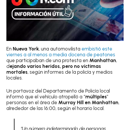
En
Nueva York
, una automovilista
embistió este
viernes a al menos a media docena de peatones
que participaban de una protesta en
Manhattan
,
d
ejando varios heridos, pero no víctimas
mortales
, según informes de la policía y medios
locales.
Un portavoz del Departamento de Policía local
informó que el vehículo atropelló a “
múltiples
”
personas en el área de
Murray Hill en Manhattan
,
alrededor de las 16:00, según el horario local.
"Un número indeterminado de personas