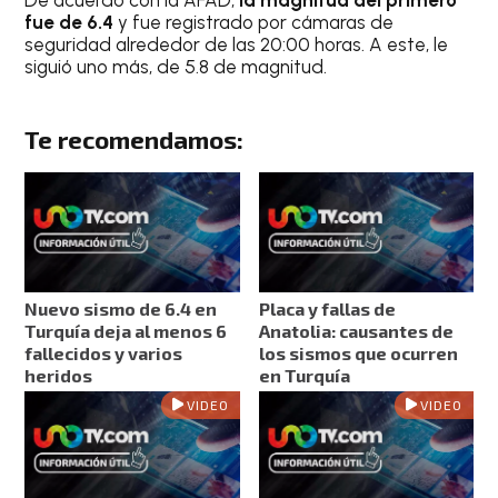
De acuerdo con la AFAD,
la magnitud del primero
fue de 6.4
y fue registrado por cámaras de
seguridad alrededor de las 20:00 horas. A este, le
siguió uno más, de 5.8 de magnitud.
Te recomendamos:
Nuevo sismo de 6.4 en
Placa y fallas de
Turquía deja al menos 6
Anatolia: causantes de
fallecidos y varios
los sismos que ocurren
heridos
en Turquía
VIDEO
VIDEO