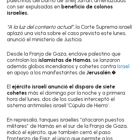
palestinas del barrio de Sheij Jarrah, amenazadas
con ser expulsadas en
beneficio de colonos
israelíes.
“A la luz del contexto actual”,
la Corte Suprema israelí
aplazó una vista sobre el caso prevista este lunes,
anunció el ministerio de Justicia.
Desde la Franja de Gaza, enclave palestino que
controlan los
islamistas de Hamás
, se lanzaron
además globos incendiarios y cohetes contra
Israel
en apoyo a los manifestantes de
Jerusalén
.�
El
ejército israelí anunció el disparo de siete
cohetes
más el domingo por la noche y a primera
hora del lunes, dos de los cuales interceptó el
sistema antimisiles israelí ‘Cúpula de Hierro’.
En represalia, tanques israelíes “atacaron puestos
militares” de Hamás en el sur de la Franja de Gaza,
indicó el ejército, que también cerró el paso
fronterizo de Erez, el único que permite a los