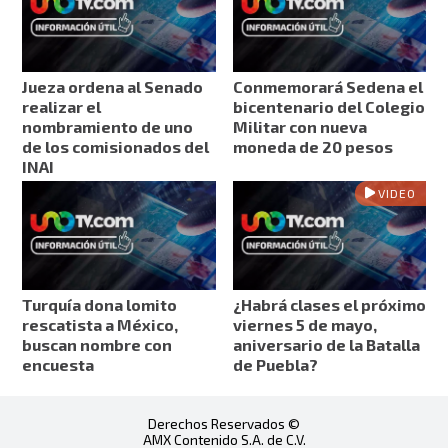
Jueza ordena al Senado
Conmemorará Sedena el
realizar el
bicentenario del Colegio
nombramiento de uno
Militar con nueva
de los comisionados del
moneda de 20 pesos
INAI
VIDEO
Turquía dona lomito
¿Habrá clases el próximo
rescatista a México,
viernes 5 de mayo,
buscan nombre con
aniversario de la Batalla
encuesta
de Puebla?
Derechos Reservados ©
AMX Contenido S.A. de C.V.