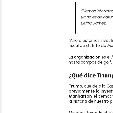
“Hemos informad
ya no es de natura
Letitia James.
“Ahora estamos invest
fiscal de distrito de M
La
organización
es el
hasta campos de golf.
¿Qué dice Trum
Trump
, que dejó la C
previamente la investi
Manhattan
, el demóc
la historia de nuestro pa
Mientras tanto, la ofi