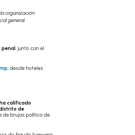
 la organización
cal general,
 penal
, junto con el
ump
, desde hoteles
ha calificado
distrito de
 de brujas política de
ones de fraude bancario