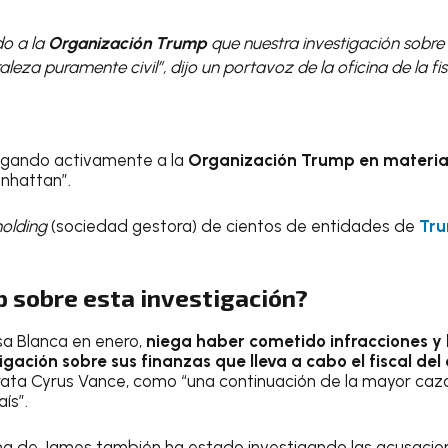
o a la
Organización Trump
que nuestra investigación sobre
leza puramente civil”, dijo un portavoz de la oficina de la fis
igando activamente a la
Organización Trump en materia
anhattan”.
holding
(sociedad gestora) de cientos de entidades de
Tr
p sobre esta investigación?
asa Blanca en enero,
niega haber cometido infracciones y 
gación sobre sus finanzas que lleva a cabo el fiscal del 
rata Cyrus Vance, como “una continuación de la mayor caza
ís”.
cina de James también ha estado investigando las acusaci