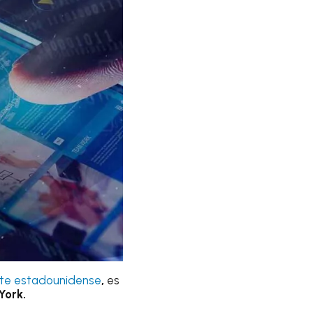
nte estadounidense
,
es
York.