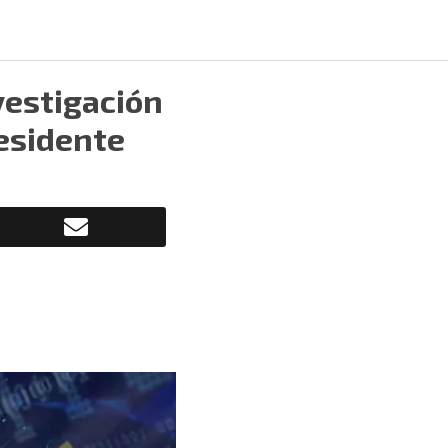
nvestigación
residente