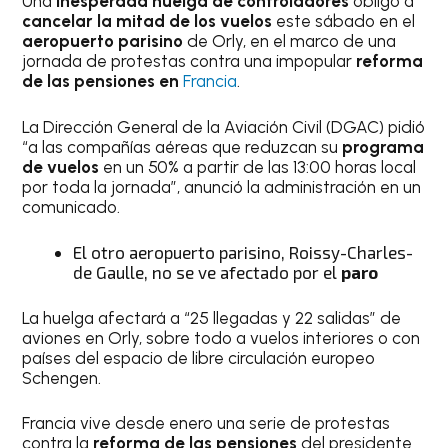
Una
inesperada huelga de controladores
obligó a
cancelar la mitad de los vuelos
este sábado en el
aeropuerto parisino
de Orly, en el marco de una
jornada de protestas contra una impopular
reforma
de las pensiones en
Francia
.
La Dirección General de la Aviación Civil (DGAC) pidió
“a las compañías aéreas que reduzcan su
programa
de vuelos
en un 50% a partir de las 13:00 horas local
por toda la jornada”, anunció la administración en un
comunicado.
El otro aeropuerto parisino, Roissy-Charles-
de Gaulle, no se ve afectado por el
paro
La huelga afectará a “25 llegadas y 22 salidas” de
aviones en Orly, sobre todo a vuelos interiores o con
países del espacio de libre circulación europeo
Schengen.
Francia vive desde enero una serie de protestas
contra la
reforma de las pensiones
del presidente