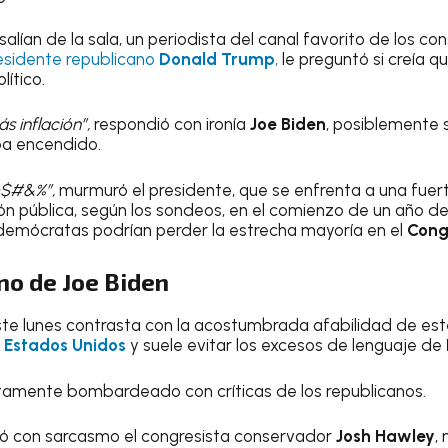
alían de la sala, un periodista del canal favorito de los c
esidente republicano
Donald Trump
,
le preguntó si creía qu
ítico.
s inflación”,
respondió con ironía
Joe Biden
, posiblemente 
ba encendido.
�$#&%”,
murmuró el presidente, que se enfrenta a una fuert
ión pública, según los sondeos, en el comienzo de un año 
 demócratas podrían perder la estrecha mayoría en el
Cong
no de Joe Biden
ste lunes contrasta con la acostumbrada afabilidad de es
a
Estados Unidos
y suele evitar los excesos de lenguaje de
amente bombardeado con críticas de los republicanos.
ó con sarcasmo el congresista conservador
Josh Hawley
,