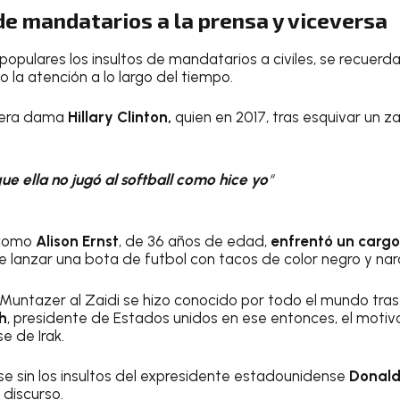
de mandatarios a la prensa y viceversa
 populares los insultos de mandatarios a civiles, se recuerd
o la atención a lo largo del tiempo.
imera dama
Hillary Clinton,
quien en 2017, tras esquivar un z
ue ella no jugó al softball como hice yo
“
 como
Alison Ernst
, de 36 años de edad,
enfrentó un cargo
de lanzar una bota de futbol con tacos de color negro y nar
Muntazer al Zaidi se hizo conocido por todo el mundo tra
h
, presidente de Estados unidos en ese entonces, el motivo
e de Irak.
ase sin los insultos del expresidente estadounidense
Donal
 discurso.