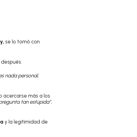
y,
se lo tomó con
s después.
es nada personal,
o acercarse más a los
regunta tan estúpida”,
ia
y la legitimidad de