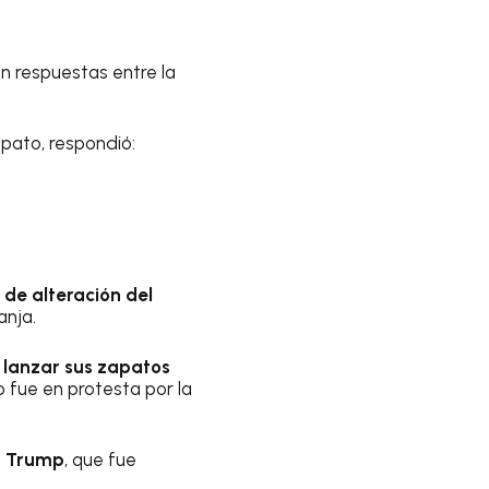
an respuestas entre la
apato, respondió:
 de alteración del
anja.
s
lanzar sus zapatos
 fue en protesta por la
d Trump
, que fue