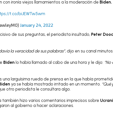
n con ironía viejos llamamientos a la moderación de
Biden.
tps://t.co/biJEWTw5wm
HawleyMO)
January 24, 2022
cisivo de sus preguntas, el periodista insultado,
Peter Dooc
davía la veracidad de sus palabras”,
dijo en su canal minuto
ue
Biden
lo había llamado al cabo de una hora y le dijo:
“No 
 una larguísima rueda de prensa en la que había prometid
Biden
ya se había mostrado irritado en un momento.
“Qué p
 otro periodista le consultara algo.
a también hizo varios comentarios imprecisos sobre
Ucran
garon al gobierno a hacer aclaraciones.