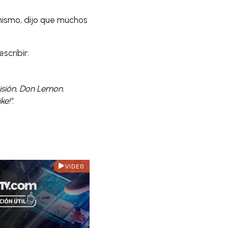
mismo, dijo que muchos
escribir:
isión, Don Lemon.
e!".
VIDEO