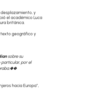
l desplazamiento, y
ibió el académico Luca
ura británica.
texto geográfico y
ian
sobre su
particular, por el
deraba.��
jeros hacia Europa”,