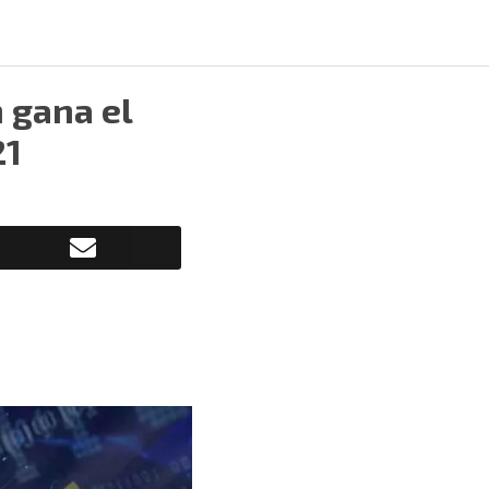
 gana el
21