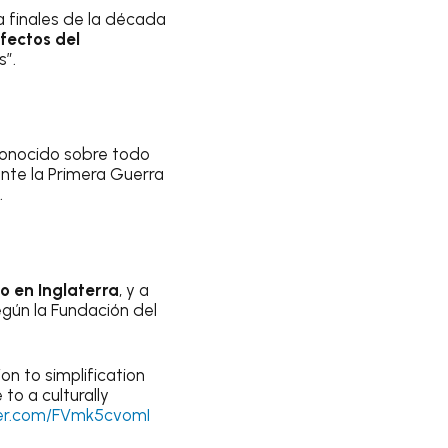
a finales de la década
fectos del
s”.
conocido sobre todo
nte la Primera Guerra
.
io en Inglaterra
, y a
según la Fundación del
n to simplification
to a culturally
ter.com/FVmk5cvomI