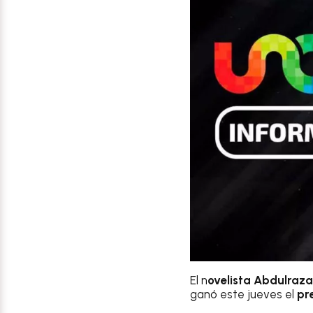
El n
ovelista Abdulraz
ganó este jueves el
pr