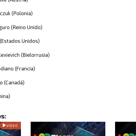
czuk (Polonia)
guro (Reino Unido)
 (Estados Unidos)
lexievich (Bielorrusia)
diano (Francia)
ro (Canadá)
hina)
s:
VIDEO