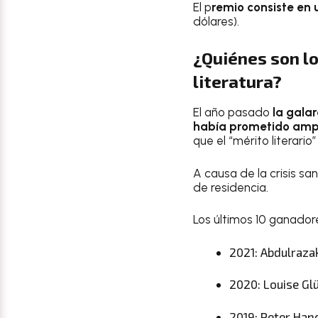
El p
remio consiste en 
dólares).
¿Quiénes son lo
literatura?
El año pasado
la gala
había prometido ampl
que el “mérito literario
A causa de la crisis sa
de residencia.
Los últimos 10 ganador
2021: Abdulraza
2020: Louise Gl
2019: Peter Hand