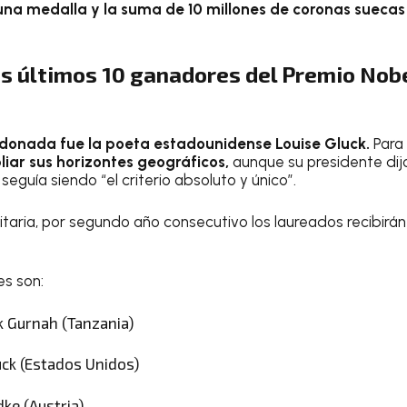
una medalla y la suma de 10 millones de coronas suecas
s últimos 10 ganadores del Premio Nobe
rdonada fue la poeta estadounidense Louise Gluck.
Para
iar sus horizontes geográficos,
aunque su presidente dijo
” seguía siendo “el criterio absoluto y único”.
nitaria, por segundo año consecutivo los laureados recibirán
es son:
k Gurnah (Tanzania)
ück (Estados Unidos)
ke (Austria)