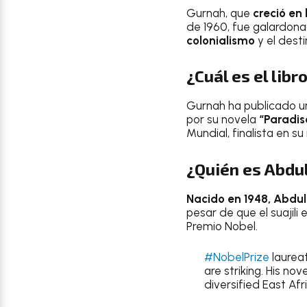
Gurnah, que
creció en 
de 1960, fue galardonad
colonialismo
y el dest
¿Cuál es el lib
Gurnah ha publicado u
por su novela
“Paradis
Mundial, finalista en 
¿Quién es Abdu
Nacido en 1948,
Abdul
pesar de que el suajili 
Premio Nobel.
#NobelPrize
laureat
are striking. His no
diversified East Afr