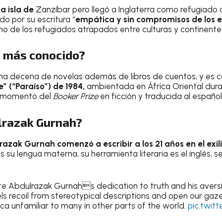
la isla de
Zanzíbar pero llegó a Inglaterra como refugiado 
o por su escritura “
empática y sin compromisos de los e
ino de los refugiados atrapados entre culturas y continente
ro más conocido?
na decena de novelas además de libros de cuentos, y es 
e” (“Paraíso”) de 1984,
ambientada en África Oriental dura
su momento del
Booker Prize
en ficción y traducida al español
lrazak Gurnah?
razak Gurnah
comenzó a escribir a los 21 años en el exil
es su lengua materna, su herramienta literaria es el inglés, 
e Abdulrazak Gurnahs dedication to truth and his aversio
vels recoil from stereotypical descriptions and open our gaze 
ica unfamiliar to many in other parts of the world.
pic.twit