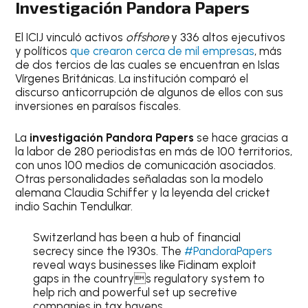
Investigación Pandora Papers
El ICIJ vinculó activos
offshore
y 336 altos ejecutivos
y políticos
que crearon cerca de mil empresas
, más
de dos tercios de las cuales se encuentran en Islas
Vírgenes Británicas. La institución comparó el
discurso anticorrupción de algunos de ellos con sus
inversiones en paraísos fiscales.
La
investigación Pandora Papers
se hace gracias a
la labor de 280 periodistas en más de 100 territorios,
con unos 100 medios de comunicación asociados.
Otras personalidades señaladas son la modelo
alemana Claudia Schiffer y la leyenda del cricket
indio Sachin Tendulkar.
Switzerland has been a hub of financial
secrecy since the 1930s. The
#PandoraPapers
reveal ways businesses like Fidinam exploit
gaps in the countrys regulatory system to
help rich and powerful set up secretive
companies in tax havens.