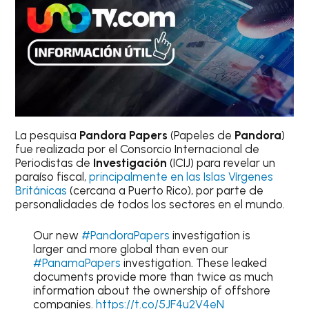
La pesquisa
Pandora Papers
(Papeles de
Pandora
)
fue realizada por el Consorcio Internacional de
Periodistas de
Investigación
(ICIJ) para revelar un
paraíso fiscal,
principalmente en las Islas Vírgenes
Británicas
(cercana a Puerto Rico), por parte de
personalidades de todos los sectores en el mundo.
Our new
#PandoraPapers
investigation is
larger and more global than even our
#PanamaPapers
investigation. These leaked
documents provide more than twice as much
information about the ownership of offshore
companies.
https://t.co/5JF4u2V4eN