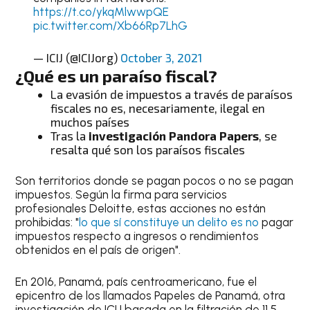
https://t.co/ykqMlwwpQE
pic.twitter.com/Xb66Rp7LhG
— ICIJ (@ICIJorg)
October 3, 2021
¿Qué es un paraíso fiscal?
La evasión de impuestos a través de paraísos
fiscales no es, necesariamente, ilegal en
muchos países
Tras la
investigación Pandora Papers
, se
resalta qué son los paraísos fiscales
Son territorios donde se pagan pocos o no se pagan
impuestos. Según la firma para servicios
profesionales Deloitte, estas acciones no están
prohibidas: "
lo que sí constituye un delito es no
pagar
impuestos respecto a ingresos o rendimientos
obtenidos en el país de origen".
En 2016, Panamá, país centroamericano, fue el
epicentro de los llamados Papeles de Panamá, otra
investigación de ICIJ basada en la filtración de 11.5