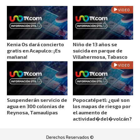
VIDEO
Kenia Os dará concierto
Niño de 13 años se
gratis en Acapulco: ¡Es
suicida en parque de
mañana!
Villahermosa, Tabasco
VIDEO
Suspenderán servicio de
Popocatépetl: ¿qué son
agua en 300 colonias de
los mapas de riesgo por
Reynosa, Tamaulipas
el aumento de
actividad�del�volcán?
Derechos Reservados ©