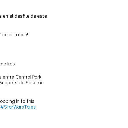
 en el desfile de este
" celebration!
 metros
s entre Central Park
os Muppets de Sesame
oping in to this
#StarWarsTales