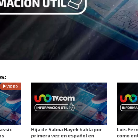
s:
VIDEO
assic
Hija de Salma Hayek habla por
Luis Fer
os
primera vez en español en
como ent