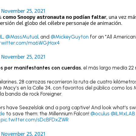
)
November 25, 2021
os
como Snoopy astronauta no podían faltar
, una vez más
ersión del globo del célebre personaje de animación.
L
,
@MassMutual
, and
@MickeyGuyton
for an "All American
.twitter.com/ma6WGjHox4
)
November 25, 2021
os por manifestantes con cuerdas
, el más largo medía 22
arines, 28 carrozas recorrieron la ruta de cuatro kilómetro
e Macy’s en la Calle 34, con favoritos del público como l
la banda de rock Foreigner.
s have Seezelslak and a porg captive! And look what's swo
de
to save them: the Millennium Falcon!
@oculus
@ILMxLAB
pic.twitter.com/sDcBFDxZWR
)
November 25, 2021