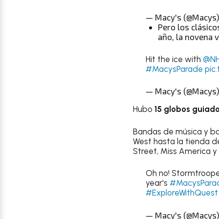
— Macy's (@Macys
Pero los clásic
año, la novena v
Hit the ice with
@NH
#MacysParade
pic
— Macy's (@Macys
Hubo
15 globos guiad
Bandas de música y bail
West hasta la tienda d
Street, Miss America y 
Oh no! Stormtrooper
year's
#MacysPara
#ExploreWithQuest
— Macy's (@Macys