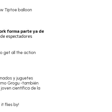
ew Tiptoe balloon
ork forma parte ya de
s de espectadores
 get all the action
imados y juguetes
s como Grogu -también
joven científica de la
t flies by!