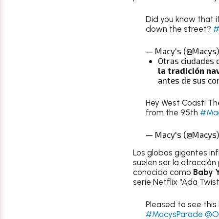
Did you know that i
down the street?
#
— Macy's (@Macys
Otras ciudades
la tradición na
antes de sus co
Hey West Coast! Th
from the 95th
#Mac
— Macy's (@Macys
Los globos gigantes in
suelen ser la atracción
conocido como
Baby 
serie Netflix “Ada Twist,
Pleased to see this 
#MacysParade
@Or