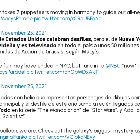
t takes 7 puppeteers moving in harmony to guide our all-n
MacysParade
pic.twitter.com/rCReUBFq6a
)
November 25, 2021
 de
Estados Unidos celebran desfiles
, pero el de
Nueva Y
videña y es televisado
en todo el país a unos 50 millone
midas de Acción de Gracias, según Macy’s.
e fun may have ended in NYC, but tune in to
@NBC
*now* to
ysParade
!
pic.twitter.com/qhQbWDxAkT
)
November 25, 2021
flados con helio que representan personajes de dibujos an
 principal, y el desfile de este año sumó a recién llegado
Yoda
en la serie “The Mandalorian” de “Star Wars”, y Ada, la 
 Scientist”.
balloon, we are. Check out the galaxy's biggest mystery as i
iginalFunko
pic.twitter.com/VC1bkaNEyy