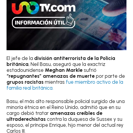
El jefe de la
división antiterrorista de la Policía
británica
, Neil Basu, aseguró que la exactriz
estadounidense
Meghan Markle
sufrió
“repugnantes” amenazas de muerte
por parte de
grupos racistas
mientras
fue miembro activo de la
familia real británica.
Basu, el más alto responsable policial surgido de una
minoría étnica en el Reino Unido, admitió que en su
cargo debió tratar
amenazas creíbles de
ultraderechistas
contra la duquesa de Sussex y su
esposo, el príncipe Enrique, hijo menor del actual rey
Carlos III.