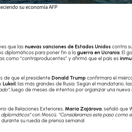
aleciendo su economía AFP
ves que las
nuevas sanciones de Estados Unidos
contra su
 diplomáticos para poner fin a la
guerra en Ucrania
. El 
idas como “contraproducentes” y afirmó que el país es
inmun
és de que el presidente
Donald Trump
confirmara el miérc
y
Lukoil
, las más grandes de Rusia. Según el mandatario, la
ado”,
luego de meses de intentos por organizar una nuev
rio de Relaciones Exteriores,
María Zajárova
, señaló que 
 diplomáticos”
con Moscú.
“Consideramos este paso como e
o durante su rueda de prensa semanal.