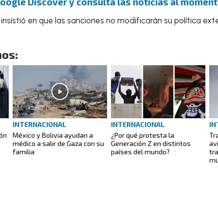
Google Discover y consulta las noticias al moment
, insistió en que las sanciones no modificarán su política exte
os:
INTERNACIONAL
INTERNACIONAL
IN
eón
México y Bolivia ayudan a
¿Por qué protesta la
Tr
médico a salir de Gaza con su
Generación Z en distintos
av
familia
países del mundo?
tr
mu