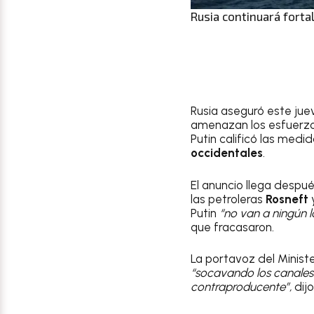
Rusia continuará fort
Rusia aseguró este jue
amenazan los esfuerzos
Putin calificó las med
occidentales
.
El anuncio llega despu
las petroleras
Rosneft
Putin
“no van a ningún l
que fracasaron.
La portavoz del Ministe
“socavando los canales
contraproducente”,
dij