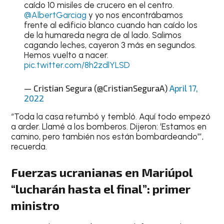
caído 10 misiles de crucero en el centro.
@AlbertGarciag
y yo nos encontrábamos
frente al edificio blanco cuando han caído los
de la humareda negra de al lado. Salimos
cagando leches, cayeron 3 más en segundos.
Hemos vuelto a nacer.
pic.twitter.com/8h2zdlYLSD
— Cristian Segura (@CristianSeguraA)
April 17,
2022
“Toda la casa retumbó y tembló. Aquí todo empezó
a arder. Llamé a los bomberos. Dijeron: ‘Estamos en
camino, pero también nos están bombardeando'”,
recuerda.
Fuerzas ucranianas en Mariúpol
“lucharán hasta el final”: primer
ministro