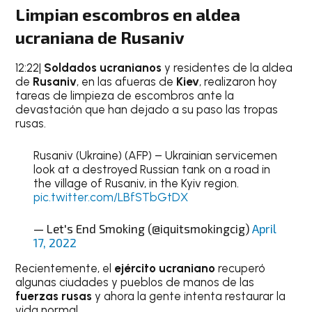
Limpian escombros en aldea
ucraniana de Rusaniv
12:22|
Soldados ucranianos
y residentes de la aldea
de
Rusaniv
, en las afueras de
Kiev
, realizaron hoy
tareas de limpieza de escombros ante la
devastación que han dejado a su paso las tropas
rusas.
Rusaniv (Ukraine) (AFP) – Ukrainian servicemen
look at a destroyed Russian tank on a road in
the village of Rusaniv, in the Kyiv region.
pic.twitter.com/LBfSTbGtDX
— Let's End Smoking (@iquitsmokingcig)
April
17, 2022
Recientemente, el
ejército ucraniano
recuperó
algunas ciudades y pueblos de manos de las
fuerzas rusas
y ahora la gente intenta restaurar la
vida normal