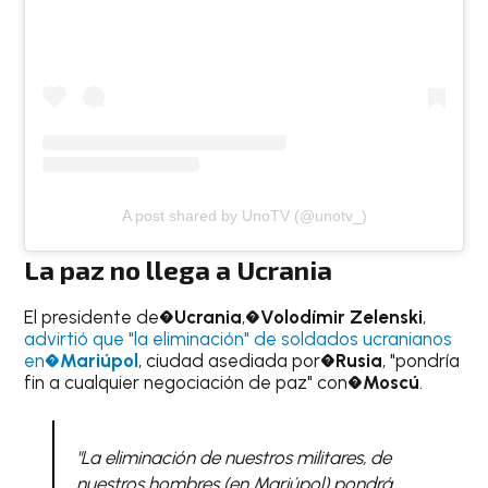
A post shared by UnoTV (@unotv_)
La paz no llega a
Ucrania
El presidente de�
Ucrania
,�
Volodímir Zelenski
,
advirtió que "la eliminación" de soldados ucranianos
en�
Mariúpol
, ciudad asediada por�
Rusia
, "pondría
fin a cualquier negociación de paz" con�
Moscú
.
"La eliminación de nuestros militares, de
nuestros hombres (en Mariúpol) pondrá