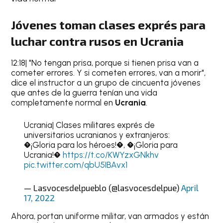
Jóvenes toman clases exprés para
luchar contra rusos en Ucrania
12:18| "No tengan prisa, porque si tienen prisa van a
cometer errores. Y si cometen errores, van a morir",
dice el instructor a un grupo de cincuenta jóvenes
que antes de la guerra tenían una vida
completamente normal en
Ucrania
.
Ucrania| Clases militares exprés de
universitarios ucranianos y extranjeros:
�¡Gloria para los héroes!�, �¡Gloria para
Ucrania!�
https://t.co/KWYzxGNkhv
pic.twitter.com/qbU5IBAvx1
— Lasvocesdelpueblo (@lasvocesdelpue)
April
17, 2022
Ahora, portan uniforme militar, van armados y están