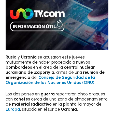
Rusia
y
Ucrania
se acusaron este jueves
mutuamente de haber procedido a nuevos
bombardeos
en el área de la
central nuclear
ucraniana de Zaporiyia,
antes de una
reunión de
emergencia
del
Consejo de Seguridad de la
Organización de las Naciones Unidas (ONU).
Los dos países en
guerra
reportaron cinco ataques
con
cohetes
cerca de una zona de almacenamiento
de
material radiactivo
en la
planta
, la mayor de
Europa
, situada en el sur de
Ucrania.