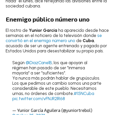
nada” el lunes, dice reflejando las divisiones entre la
sociedad cubana.
Enemigo público número uno
El rostro de
Yunior García
ha aparecido desde hace
semanas en el noticiero de la televisión donde
se
convirtió en el enemigo número uno
de
Cuba
,
acusado de ser un agente entrenado y pagado por
Estados Unidos para desestabilizar su propio país.
Según
@DiazCanelB
, los que apoyan al
régimen han pasado de ser "inmensa
mayoría" a ser "suficientes".
Ya nunca más podrán hablar de grupúsculos.
Los que pedimos un cambio somos una parte
considerable de este pueblo. Necesitamos
urnas, no órdenes de combate.
#15NCuba
pic.twitter.com/vFNJR2lR68
— Yunior García Aguilera (@yuniortrebol)