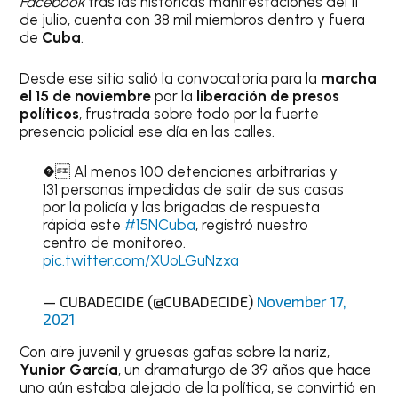
Facebook
tras las históricas manifestaciones del 11
de julio, cuenta con 38 mil miembros dentro y fuera
de
Cuba
.
Desde ese sitio salió la convocatoria para la
marcha
el 15 de noviembre
por la
liberación de presos
políticos
, frustrada sobre todo por la fuerte
presencia policial ese día en las calles.
� Al menos 100 detenciones arbitrarias y
131 personas impedidas de salir de sus casas
por la policía y las brigadas de respuesta
rápida este
#15NCuba
, registró nuestro
centro de monitoreo.
pic.twitter.com/XUoLGuNzxa
— CUBADECIDE (@CUBADECIDE)
November 17,
2021
Con aire juvenil y gruesas gafas sobre la nariz,
Yunior García
, un dramaturgo de 39 años que hace
uno aún estaba alejado de la política, se convirtió en