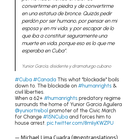
convertirme en piedra y de convertirme
en una estatua de bronce. Quizás pedir
perdón por ser humano, por pensar en mi
esposa y en mi vida, y por escapar de lo
que iba a constituir seguramente una
muerte en vida, porque eso es lo que me
esperaba en Cuba”.
Yunior García, disidente y dramaturgo cubano
#Cuba
#Canada
This what "blockade" boils
down to. The blockade on
#humanrights
&
civil liberties.
When a 62+
#humanrights
predatory regime
surrounds the home of Yunior Garcia Aguilera
@yuniortrebol
promoter of the Civic March
for Change
#15NCuba
and forces him to
house arrest.
pic.twitter.com/8mIiyKWZPU
— Michael Lima Cuadra (@ngotranslations)