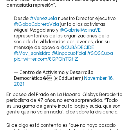
demasiada represión”.
Desde
#Venezuela
nuestro Director ejecutivo
@GaboCabreraVzla
junto a los activistas
Miguel Magdaleno y
@GabrielMolinaVE
representantes de las organizaciones de la
sociedad civil lideradas por jóvenes, dan su
mensaje de apoyo a
@CUBADECIDE
@Mov_sanisidro
@Unpacuoficial
#SOSCuba
pic.twitter.com/8QPQhTQtiZ
— Centro de Activismo y Desarrollo
Democrático� (@CddLatam)
November 16,
2021
En paseo del Prado en La Habana, Glebys Beracierto,
periodista de 47 años, no esta sorprendida. “Todo
es una gama de gente inculta, baja y sucia, que son
gente que no valen nada”, dice sobre la disidencia.
Si de algo está contenta es “que no haya pasado