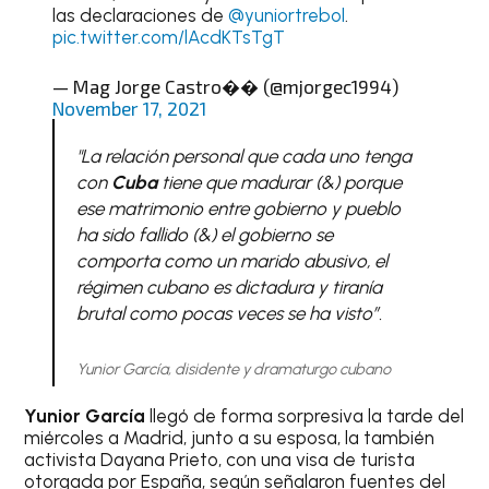
las declaraciones de
@yuniortrebol
.
pic.twitter.com/lAcdKTsTgT
— Mag Jorge Castro�� (@mjorgec1994)
November 17, 2021
"La relación personal que cada uno tenga
con
Cuba
tiene que madurar (&) porque
ese matrimonio entre gobierno y pueblo
ha sido fallido (&) el gobierno se
comporta como un marido abusivo, el
régimen cubano es dictadura y tiranía
brutal como pocas veces se ha visto”.
Yunior García, disidente y dramaturgo cubano
Yunior García
llegó de forma sorpresiva la tarde del
miércoles a Madrid, junto a su esposa, la también
activista Dayana Prieto, con una visa de turista
otorgada por España, según señalaron fuentes del