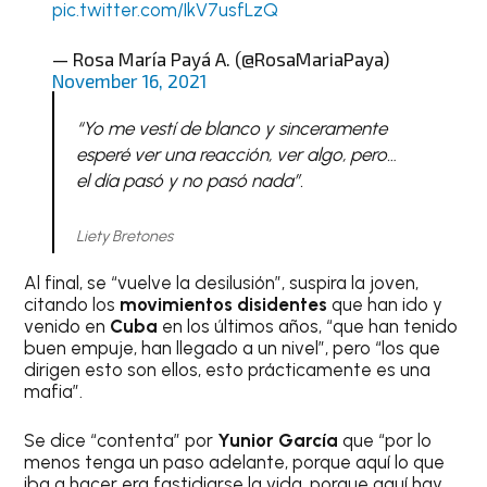
pic.twitter.com/IkV7usfLzQ
— Rosa María Payá A. (@RosaMariaPaya)
November 16, 2021
“Yo me vestí de blanco y sinceramente
esperé ver una reacción, ver algo, pero…
el día pasó y no pasó nada”.
Liety Bretones
Al final, se “vuelve la desilusión”, suspira la joven,
citando los
movimientos disidentes
que han ido y
venido en
Cuba
en los últimos años, “que han tenido
buen empuje, han llegado a un nivel”, pero “los que
dirigen esto son ellos, esto prácticamente es una
mafia”.
Se dice “contenta” por
Yunior García
que “por lo
menos tenga un paso adelante, porque aquí lo que
iba a hacer era fastidiarse la vida, porque aquí hay