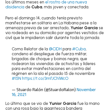
los últimos meses en
el rostro de una nueva
disidencia
de
Cuba
, más joven y conectada.
Pero el domingo 14, cuando tenía previsto
manifestarse en solitario en La Habana pese a la
amenaza previa de ser arrestado,
Yunior García
se
vio rodeado en su domicilio por agentes vestidos de
civil que le impidieron salir durante toda la jornada.
Como Relator de la
@CIDH
para
#Cuba
,
condeno el despliegue de fuerza militar,
brigadas de choque y boinas negra, que
rodearon las viviendas de activistas y líderes
para evitar manifestaciones en contra del
régimen en la isla el pasado 15 de noviembre
#15N
https://t.co/3mfJCh1WcO
— Stuardo Ralón (@StuardoRalon)
November
16, 2021
Lo último que se vio de
Yunior García
fue la mano
con una rosa bajo la gigantesca bandera