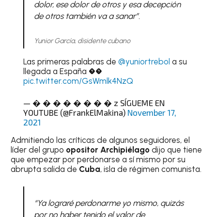
dolor, ese dolor de otros y esa decepción
de otros también va a sanar”.
Yunior García, disidente cubano
Las primeras palabras de
@yuniortrebol
a su
llegada a España ��
pic.twitter.com/GsWmlk4NzQ
— � � � � � � � � z SÍGUEME EN
YOUTUBE (@FrankElMakina)
November 17,
2021
Admitiendo las críticas de algunos seguidores, el
líder del grupo
opositor Archipiélago
dijo que tiene
que empezar por perdonarse a sí mismo por su
abrupta salida de
Cuba
, isla de régimen comunista.
“Ya lograré perdonarme yo mismo, quizás
por no haber tenido el valor de