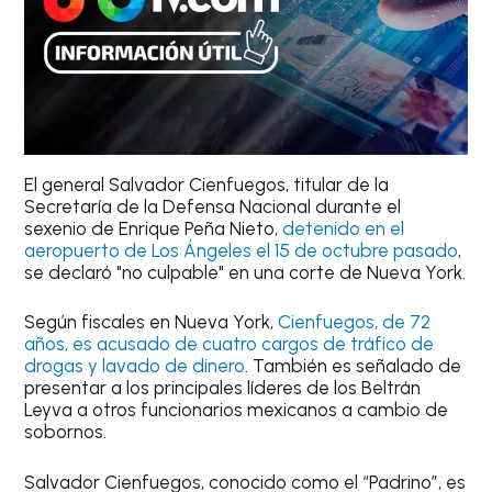
El general Salvador Cienfuegos, titular de la
Secretaría de la Defensa Nacional durante el
sexenio de Enrique Peña Nieto,
detenido en el
aeropuerto de Los Ángeles el 15 de octubre pasado
,
se declaró "no culpable" en una corte de Nueva York.
Según fiscales en Nueva York,
Cienfuegos, de 72
años, es acusado de cuatro cargos de tráfico de
drogas y lavado de dinero
. También es señalado de
presentar a los principales líderes de los Beltrán
Leyva a otros funcionarios mexicanos a cambio de
sobornos.
Salvador Cienfuegos, conocido como el “Padrino”, es