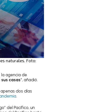
res naturales. Foto:
e la agencia de
e sus casas
“, añadió.
 apenas dos días
pandemia
.
o” del Pacífico, un