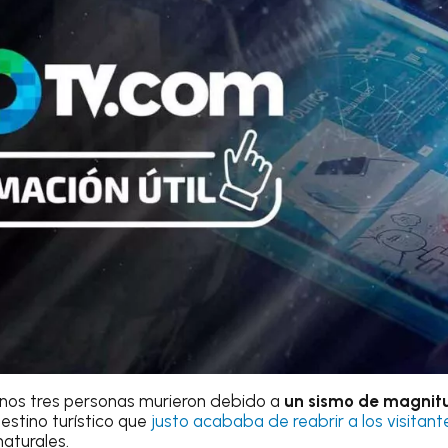
enos tres personas murieron debido a
un sismo de magnit
estino turístico que
justo acababa de reabrir a los visitant
aturales.