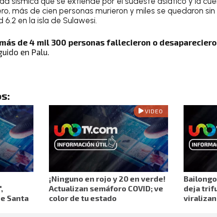
ad sísmica que se extiende por el sudeste asiático y la cue
ero, más de cien personas murieron y miles se quedaron sin
6.2 en la isla de Sulawesi.
más de 4 mil 300 personas fallecieron o desaparecier
guido en Palu.
s:
VIDEO
¡Ninguno en rojo y 20 en verde!
Bailongo
,
Actualizan semáforo COVID; ve
deja trif
de Santa
color de tu estado
viraliza