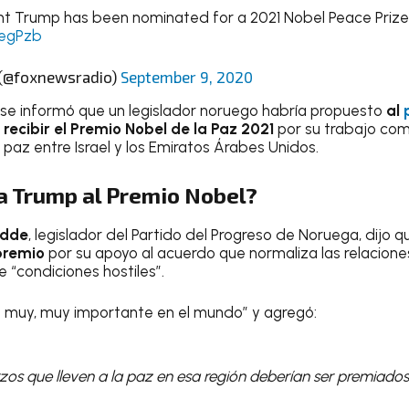
nt Trump has been nominated for a 2021 Nobel Peace Prize
MegPzb
(@foxnewsradio)
September 9, 2020
se informó que un legislador noruego habría propuesto
al
ecibir el Premio Nobel de la Paz 2021
por su trabajo co
paz entre Israel y los Emiratos Árabes Unidos.
a Trump al Premio Nobel?
edde
, legislador del Partido del Progreso de Noruega, dijo 
 premio
por su apoyo al acuerdo que normaliza las relacione
 “condiciones hostiles”.
n muy, muy importante en el mundo” y agregó:
zos que lleven a la paz en esa región deberían ser premiados