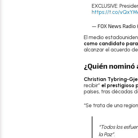
EXCLUSIVE: Preside
https://t.co/vQxY
— FOX News Radio 
El medio estadouniden
como candidato para r
alcanzar el acuerdo de 
¿Quién nominó 
Christian Tybring-Gj
recibir”
el prestigioso
países, tras décadas de
“Se trata de una regio
“Todos los esfuer
la Paz”.