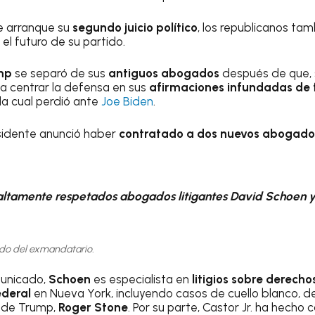
e arranque su
segundo juicio político
, los republicanos ta
 el futuro de su partido.
mp
se separó de sus
antiguos abogados
después de que, s
 a centrar la defensa en sus
afirmaciones infundadas de 
 la cual perdió ante
Joe Biden
.
sidente anunció haber
contratado a dos nuevos abogado
 altamente respetados abogados litigantes David Schoen y
do del exmandatario.
municado,
Schoen
es especialista en
litigios sobre derechos
ederal
en Nueva York, incluyendo casos de cuello blanco, d
o de Trump,
Roger Stone
. Por su parte, Castor Jr. ha hecho 