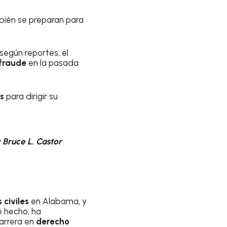
mbién se preparan para
egún reportes, el
fraude
en la pasada
s
para dirigir su
 Bruce L. Castor
 civiles
en Alabama, y
e hecho, ha
carrera en
derecho