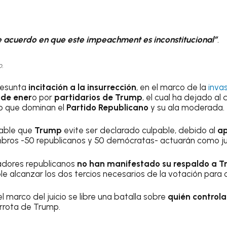
 acuerdo en que este impeachment es inconstitucional”
.
.
resunta
incitación a la insurrección
, en el marco de la
invas
 de ener
o por
partidarios de Trump
, el cual ha dejado a
mp que dominan el
Partido Republicano
y su ala moderada.
able que
Trump
evite ser declarado culpable, debido al
ap
bros -50 republicanos y 50 demócratas- actuarán como jura
adores republicanos
no han manifestado su respaldo a 
e alcanzar los dos tercios necesarios de la votación para 
l marco del juicio se libre una batalla sobre
quién controla
errota de Trump.