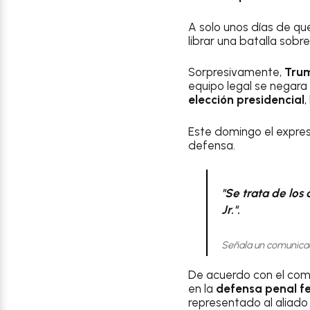
A solo unos días de qu
librar una batalla sobre
Sorpresivamente,
Tru
equipo legal se negara
elección presidencial
,
Este domingo el expre
defensa.
"Se trata de los
Jr.".
Señala un comunica
De acuerdo con el co
en la
defensa penal f
representado al aliad