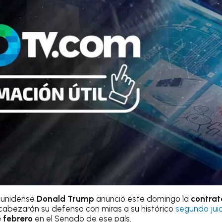
ounidense
Donald Trump
anunció este domingo la
contrat
ncabezarán su defensa con miras a su histórico
segundo juic
 febrero
en el Senado de ese país.