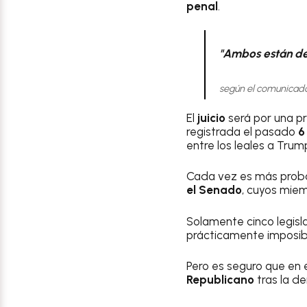
penal
.
"Ambos están de
según el comunicado
El
juicio
será por una p
registrada el pasado
6
entre los leales a Tru
Cada vez es más prob
el Senado
, cuyos miem
Solamente cinco legisl
prácticamente imposibl
Pero es seguro que en e
Republicano
tras la d