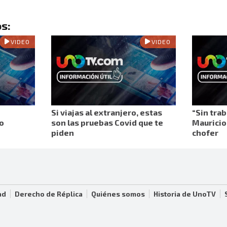
s:
VIDEO
VIDEO
Si viajas al extranjero, estas
“Sin trab
o
son las pruebas Covid que te
Mauricio 
piden
chofer
ad
Derecho de Réplica
Quiénes somos
Historia de UnoTV