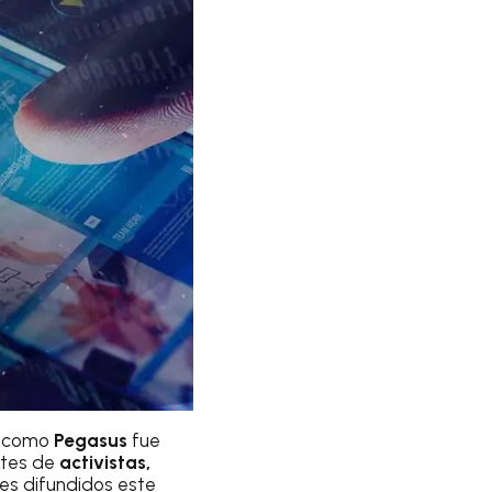
 como
Pegasus
fue
ntes de
activistas,
es difundidos este