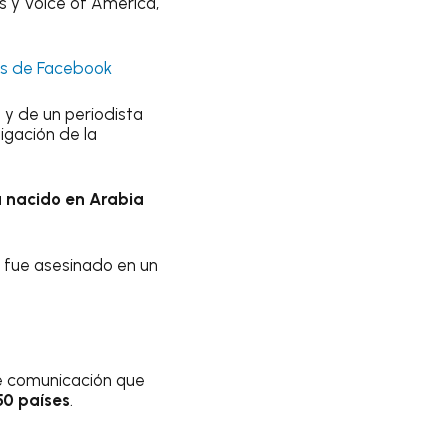
s y Voice of America,
os de Facebook
a
y de un periodista
igación de la
a nacido en Arabia
 fue asesinado en un
de comunicación que
50 países
.