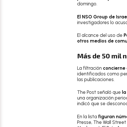
domingo.
El NSO Group de Isra
investigadores lo acus
El alcance del uso de
P
otros medios de comu
Más de 50 mil 
La filtración
concierne 
identificados como pe
las publicaciones.
The Post señaló que
la
una organización period
indicó que se desconoc
En la lista
figuran núme
Presse, The Wall Street