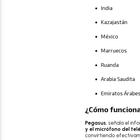
India
Kazajastán
México
Marruecos
Ruanda
Arabia Saudita
Emiratos Árabe
¿Cómo funcion
Pegasus
, señala el inf
y el micrófono del te
convirtiendo efectivame