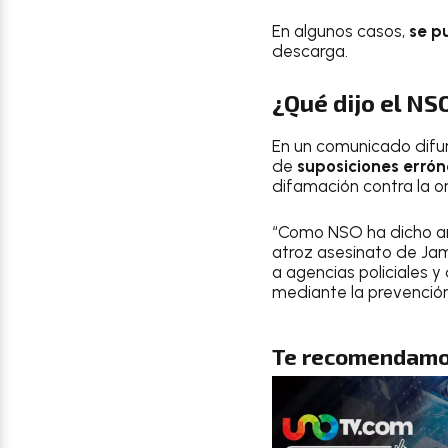
En algunos casos,
se p
descarga.
¿Qué dijo el NS
En un comunicado difun
de
suposiciones errón
difamación contra la o
“Como NSO ha dicho an
atroz asesinato de Ja
a agencias policiales y
mediante la prevención 
Te recomendamo