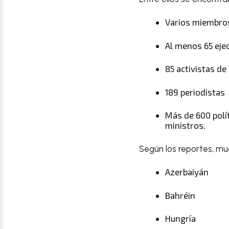
Varios miembros
Al menos 65 eje
85 activistas d
189 periodistas
Más de 600 polí
ministros.
Según los reportes, mu
Azerbaiyán
Bahréin
Hungría