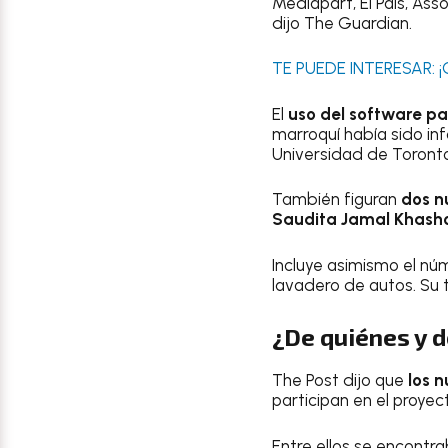
Mediapart, El País, As
dijo The Guardian.
TE PUEDE INTERESAR: ¡
El
uso del software pa
marroquí había sido in
Universidad de Toronto,
También figuran
dos n
Saudita Jamal Khasho
Incluye asimismo el n
lavadero de autos. Su t
¿De quiénes y d
The Post dijo que
los n
participan en el proye
Entre ellos se encontra