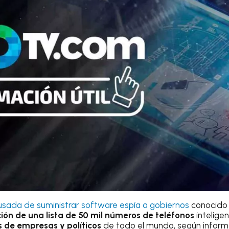
usada de suministrar software espía a gobiernos
conocido
ión de una lista de 50 mil números de teléfonos
intelige
s de empresas y políticos
de todo el mundo, según inform