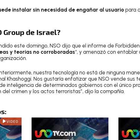
uede instalar sin necesidad de engañar al usuario
para q
O Group de Israel?
dido este domingo, NSO dijo que el informe de Forbidden 
eas y teorías no corroboradas
“, y amenazó con entabla
rganización.
teriormente, nuestra tecnología no está de ninguna maner
mal Khashoggi. Nos gustaría enfatizar que NSO vende sus 
 de inteligencia de determinados gobiernos con el único pr
del crimen y los actos terroristas”, dijo la compañía.
s:
VIDEO