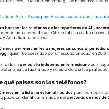
sociated Press, Le Monde, Bloomberg, The Economist, Reuter
Cuidado! Estas 9 apps para Android pueden robar tus dat
ra hackear los teléfonos de los reporteros de Al-Jazeer
formado anteriormente por Citizen Lab, un centro de invest
 y Amnistía Internacional.
úmeros pertenecientes a mujeres cercanas al periodist
ggi,
quien fue asesinado por un escuadrón saudí en 2018.
úmero de un
periodista independiente mexicano
que luego
eléfono nunca fue hallado y no está claro si fue pirateado.
e qué países son los teléfonos?
úmeros en la lista no están atribuidos
, pero los medios 
cto pudieron identificar a más de
mil personas de más de 
ban: